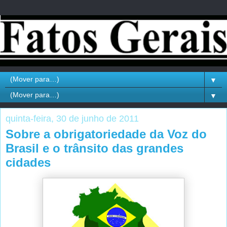
▼
▼
quinta-feira, 30 de junho de 2011
Sobre a obrigatoriedade da Voz do
Brasil e o trânsito das grandes
cidades