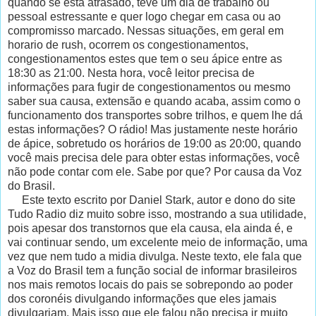
quando se está atrasado, teve um dia de trabalho ou
pessoal estressante e quer logo chegar em casa ou ao
compromisso marcado. Nessas situações, em geral em
horario de rush, ocorrem os congestionamentos,
congestionamentos estes que tem o seu ápice entre as
18:30 as 21:00. Nesta hora, você leitor precisa de
informações para fugir de congestionamentos ou mesmo
saber sua causa, extensão e quando acaba, assim como o
funcionamento dos transportes sobre trilhos, e quem lhe dá
estas informações? O rádio! Mas justamente neste horário
de ápice, sobretudo os horários de 19:00 as 20:00, quando
você mais precisa dele para obter estas informações, você
não pode contar com ele. Sabe por que? Por causa da Voz
do Brasil.
Este texto escrito por Daniel Stark, autor e dono do site
Tudo Radio diz muito sobre isso, mostrando a sua utilidade,
pois apesar dos transtornos que ela causa, ela ainda é, e
vai continuar sendo, um excelente meio de informação, uma
vez que nem tudo a midia divulga. Neste texto, ele fala que
a Voz do Brasil tem a função social de informar brasileiros
nos mais remotos locais do pais se sobrepondo ao poder
dos coronéis divulgando informações que eles jamais
divulgariam. Mais isso que ele falou não precisa ir muito