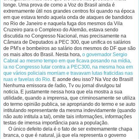
longe. Uma prova de como a Voz do Brasil ainda é
extremamente útil nos grandes centros foi quando na época
em que estava tendo aquela onda de ataques de bandidos
no Rio de Janeiro e naquela fuga dos mesmos da Vila
Cruzeiro para o Complexo do Alemão, estava sendo
discutida no Congresso Nacional, mas precisamente na
Câmara de Deputados a PEC 300, que unifica os salários
de PM's e bombeiros ao salário dos mesmos do DF que são
os mais altos do Brasil. Nesta hora,
o governador Sergio
Cabral ao mesmo tempo em que ficava posando na mídia,
ia no Congresso lutar contra a PEC300, na mesma hoa em
que vários policiais morriam e travavam lutas fraticidas nas
ruas e favelas do Rio.
E aonde deu isso? Na Voz do Brasil!
Nenhuma emissora de ŕadio, Tv ou jornal divulgou tal
noticia. E justamente nessa hora que ela mostra a sua
utilidade, quando a imprensa, que criminosamente se utiliza
do termo opinião publica, se apropriando do termo e se auto
intitulando representante da mesma indevidamente (quando
não auto intitula a tal), omite tais informações, informações
testas de imensa importância para a população.
O único defeito dela é o fato de ser extremamente chapa
branca, o que é natural, já que ela representa o governo