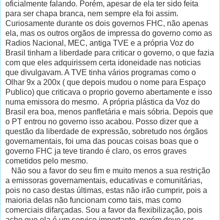
oficialmente falando. Porém, apesar de ela ter sido feita
para ser chapa branca, nem sempre ela foi assim.
Curiosamente durante os dois governos FHC, não apenas
ela, mas os outros orgãos de impressa do governo como as
Radios Nacional, MEC, antiga TVE e a própria Voz do
Brasil tinham a liberdade para criticar o governo, o que fazia
com que eles adquirissem certa idoneidade nas noticias
que divulgavam. A TVE tinha vários programas como o
Olhar 9x a 200x ( que depois mudou o nome para Espaço
Publico) que criticava o proprio governo abertamente e isso
numa emissora do mesmo. A própria plástica da Voz do
Brasil era boa, menos panfletária e mais sóbria. Depois que
o PT entrou no governo isso acabou. Posso dizer que a
questão da liberdade de expressão, sobretudo nos órgãos
governamentais, foi uma das poucas coisas boas que o
governo FHC ja teve tirando é claro, os erros graves
cometidos pelo mesmo.
Não sou a favor do seu fim e muito menos a sua restrição
a emissoras governamentais, educativas e comunitárias,
pois no caso destas últimas, estas não irão cumprir, pois a
maioria delas não funcionam como tais, mas como
comerciais difarçadas. Sou a favor da flexibilização, pois
acho que ela é um serviço importante, porém deve ser