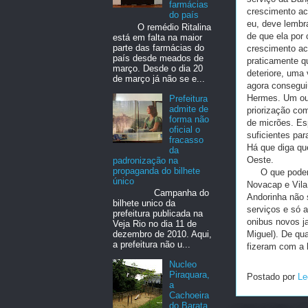
farmácias
crescimento ac
do país
eu, deve lembr
O remédio Ritalina
de que ela por
está em falta na maior
parte das farmácias do
crescimento ac
país desde meados de
praticamente q
março. Desde o dia 20
deteriore, uma
de março já não se e...
agora consegui
Hermes. Um out
Prefeitura
admite de
priorização co
forma não
de micrões. Es
oficial o
suficientes par
fracasso
Há que diga qu
da
Oeste.
padronização na
propaganda do bilhete
O que poderiam
único
Novacap e Vila
Campanha do
Andorinha não 
bilhete unico da
serviços e só a
prefeitura publicada na
onibus novos j
Veja Rio no dia 11 de
Miguel). De qu
dezembro de 2010. Aqui,
a prefeitura não u...
fizeram com a l
Nucleo
Piraquara,
Postado por
Le
a
Cachoeira
do Barata