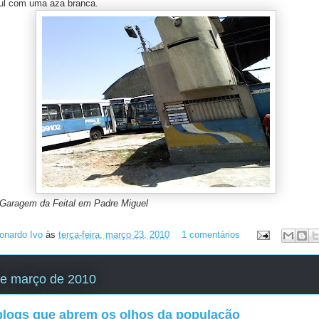
ul com uma aza branca.
a Feital em Padre Miguel
onardo Ivo
às
terça-feira, março 23, 2010
1 comentários
de março de 2010
blogs que abrem os olhos da população