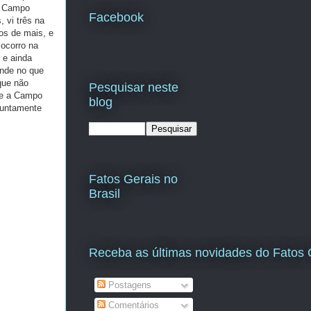
a Campo
Facebook
 vi três na
os de mais, e
socorro na
 e ainda
ande no que
 que não
Pesquisar neste
bre a Campo
blog
 juntamente
Fatos Gerais no
Brasil
Receba as últimas novidades do Fatos 
Postagens
Comentários