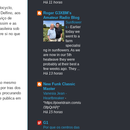
Há 11 horas
locyclo,
 Delfino, aos
Roger G3XBM's
Amateur Radio Blog
viço de
Sunflower
assim e as
s
-
Earlier
sileira sob
today we
re si no que
went to a
farm
specialisi
ng in sunflowers. As we
are now in our 5th
heatwave they were
probably at their best a
few weeks ago. They ...
Há 13 horas
 ao mesmo
New Funk Classic
 por tras dos
Master
as procurando
Vanesia Jean -
le publica em
Heartbreaker
-
*https://pixeldrain.com/u
/3fpQrAPj*
Há 15 horas
G1
Por que os centros das