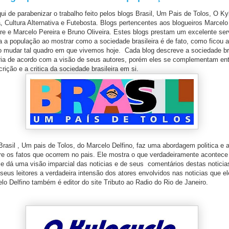
de parabenizar o trabalho feito pelos blogs Brasil, Um Pais de Tolos, O Ky
, Cultura Alternativa e Futebosta. Blogs pertencentes aos blogueiros Marcelo
re e Marcelo Pereira e Bruno Oliveira. Estes blogs prestam um excelente ser
ca a população ao mostrar como a sociedade brasileira é de fato, como ficou 
 mudar tal quadro em que vivemos hoje. Cada blog descreve a sociedade bra
ria de acordo com a visão de seus autores, porém eles se complementam ent
crição e a critica da sociedade brasileira em si.
 , Um pais de Tolos, do Marcelo Delfino, faz uma abordagem politica e
bre os fatos que ocorrem no pais. Ele mostra o que verdadeiramente acontece
s e dá uma visão imparcial das noticias e de seus comentários destas notici
seus leitores a verdadeira intensão dos atores envolvidos nas noticias que e
lo Delfino também é editor do site Tributo ao Radio do Rio de Janeiro.