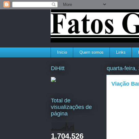
Início
Quem somos
Links
DiHitt
quarta-feira
Viação Ba
Total de
visualizações de
página
1,704,526