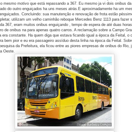
lo mesmo motivo que está repassando a 367. Eu mesmo ja vi dois onibus d
ado do outro enguiçados ha uns meses atrás.E aproximadamente ha um mes,
 enguiçados. Concluindo: sua manutenção e renovação de frota estão péssim
pletar, utilizam um velho caminhão reboque Mercedes Benz 1113 para fazer 
 da 367, eram muitos onibus enguiçando , tempo de espera de até duas horas
ro de onibus na para apenas quatro carros. A reclamação sobre a Campo Gr
ha era constante. Ha quem diga que estava ficando igual a época da Feital, o
era bem pior e eu era passageiro assíduo desta linha na época da Feital. So
esquisa da Prefeitura, ela ficou entre as piores empresas de onibus do Rio,
a Oeste.