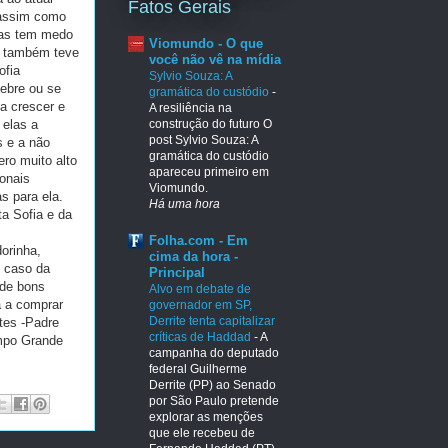
Fatos Gerais
 assim como
 mas tem medo
Viomundo - O que
ue também teve
você não vê na mídia
ofia
Sylvio Souza: A
uebre ou se
gramática do custódio
-
a crescer e
A resiliência na
 elas a
construção do futuro O
post Sylvio Souza: A
s e a não
gramática do custódio
ro muito alto
apareceu primeiro em
ionais
Viomundo.
s para ela.
Há uma hora
a Sofia e da
Folha.com - Em
orinha,
cima da hora -
 caso da
Principal
 de bons
Alvo em debate de
a a comprar
governador em SP,
Derrite tenta capitalizar
tes -Padre
críticas de Haddad
-
A
ampo Grande
campanha do deputado
federal Guilherme
Derrite (PP) ao Senado
por São Paulo pretende
explorar as menções
que ele recebeu de