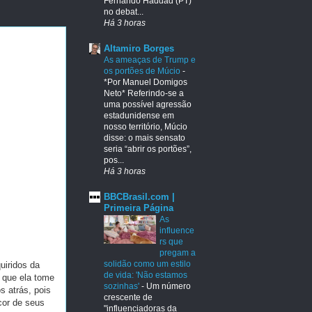
Fernando Haddad (PT)
no debat...
Há 3 horas
Altamiro Borges
As ameaças de Trump e
os portões de Múcio
-
*Por Manuel Domigos
Neto* Referindo-se a
uma possível agressão
estadunidense em
nosso território, Múcio
disse: o mais sensato
seria “abrir os portões”,
pos...
Há 3 horas
BBCBrasil.com |
Primeira Página
As
influence
rs que
pregam a
solidão como um estilo
uiridos da
de vida: 'Não estamos
 que ela tome
sozinhas'
-
Um número
 atrás, pois
crescente de
cor de seus
"influenciadoras da