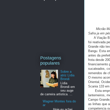
Micrão M
Safra ja em pé
A Viação Bang
foi reativada 
Grande não tev
Bangu. Esta em
antes da prefe
Postagens
frota desde 20
populares
financiamento 
sucateados, co
Sobre a
remendos de ch
atriz Lídia
O mesmo acont
Brondi
Oriental, Ocid
Lídia
Scania 133 em 
Brondi em
seu auge
Esta empresa 
de carreira artistica. ...
lanterneiros, m
Campo Grande, e
Wagner Montes fora do
as linhas que 
ar
competencia ou
Hoje eu achei