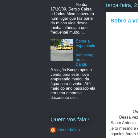
terça-feira,
No dia
17/10/09, Sergio Cabral
e Carlos Minc estiveram
num lugar que faz parte
Sobre a vol
da minha vida desde
minha infância e que
freqüentei muito....
Sobre a
espetacula
r
recuperaç
ão da
Bangu
A viação Bangu apos a
venda para este novo
empresário mudou da
água para o vinho. Até
maio do ano passado ela
era uma empresa
decadente co...
On
Dessa vez não 
Quem vos fala?
Santo Antonio,
jeito mesmo e 
Leonardo Ivo
aqueles foram 