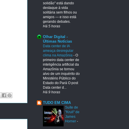
solidão" está dando
destaque à vida
solitária sem filhos ou
amigos — e isso está
gerando debates.
Há 5 horas
Olhar Digital -
Últimas Notícias
Data center de IA
ameaça desregular
clima na Amazônia
-
O
primeiro data center de
inteligência artificial da
Amazônia se tornou
alvo de um inquérito do
Ministério Público do
Estado do Pará O post
Data center d...
Há 9 horas
TUDO EM CIMA
Suíte de
"Krull" de
James
Horner
-