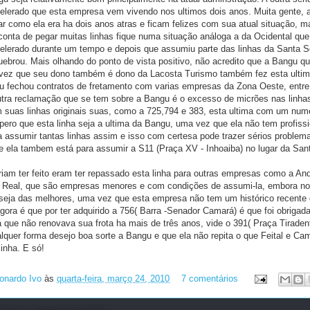
elerado que esta empresa vem vivendo nos ultimos dois anos. Muita gente,
ar como ela era ha dois anos atras e ficam felizes com sua atual situação,
 conta de pegar muitas linhas fique numa situação análoga a da Ocidental q
elerado durante um tempo e depois que assumiu parte das linhas da Santa S
uebrou. Mais olhando do ponto de vista positivo, não acredito que a Bangu q
 vez que seu dono também é dono da Lacosta Turismo também fez esta ultim
u fechou contratos de fretamento com varias empresas da Zona Oeste, entre
ra reclamação que se tem sobre a Bangu é o excesso de micrões nas linha
m suas linhas originais suas, como a 725,794 e 383, esta ultima com um nume
pero que esta linha seja a ultima da Bangu, uma vez que ela não tem profiss
a assumir tantas linhas assim e isso com certesa pode trazer sérios problema
e ela tambem está para assumir a S11 (Praça XV - Inhoaiba) no lugar da Sant
 ter feito eram ter repassado esta linha para outras empresas como a And
 Real, que são empresas menores e com condições de assumi-la, embora no
seja das melhores, uma vez que esta empresa não tem um histórico recente
gora é que por ter adquirido a 756( Barra -Senador Camará) é que foi obrigad
a que não renovava sua frota ha mais de três anos, vide o 391( Praça Tiraden
alquer forma desejo boa sorte a Bangu e que ela não repita o que Feital e C
inha. E só!
onardo Ivo
às
quarta-feira, março 24, 2010
7 comentários