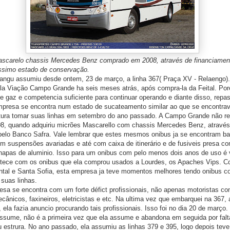
ascarelo chassis Mercedes Benz comprado em 2008, através de financiamen
ssimo estado de conservação.
u assumiu desde ontem, 23 de março, a linha 367( Praça XV - Relaengo). 
pela Viação Campo Grande ha seis meses atrás, após compra-la da Feital. P
e gaz e competencia suficiente para continuar operando e diante disso, repa
presa se encontra num estado de sucateamento similar ao que se encontrav
itura tomar suas linhas em setembro do ano passado. A Campo Grande não r
08, quando adquiriu micrões Mascarello com chassis Mercedes Benz, através
pelo Banco Safra. Vale lembrar que estes mesmos onibus ja se encontram ba
m suspensões avariadas e até com caixa de itinerário e de fusiveis presa co
apas de aluminio. Isso para um onibus com pelo menos dois anos de uso é
ece com os onibus que ela comprou usados a Lourdes, os Apaches Vips. C
ental e Santa Sofia, esta empresa ja teve momentos melhores tendo onibus 
suas linhas.
se encontra com um forte défict profissionais, não apenas motoristas c
ecânicos, faxineiros, eletricistas e etc. Na ultima vez que embarquei na 367,
la fazia anuncio procurando tais profissionais. Isso foi no dia 20 de março
assume, não é a primeira vez que ela assume e abandona em seguida por falt
 estrura. No ano passado, ela assumiu as linhas 379 e 395, logo depois teve