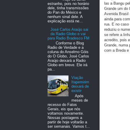
las a Bangu pe
estranho, pois no horário
dele, tinha transmissões
Grande um do l
do Pan do México e
Avenida Brasil
nenhum sinal dele. A
ainda para com
explicação está ne...
rua. E no caso
reduziu o nume
José Carlos Araújo sai
da Radio Globo e vai
se refere a lin
para Radio Bradesco FM
acredito, pois 
Conforme o Blog
Grande, numa p
Radio de Verdade e a
com a Breda e 
coluna do Anselmo Góis
do O Globo, José Carlos
Araújo deixará a Radio
Globo em breve. Ele irá
pa...
Viação
Itapemirim
deixará de
existir
Após
meses de
recesso do Fatos
Gerais, eis que nós
voltamos novamente.
Nossas postagens a
partir de hoje voltarão a
ser semanais. Vamos t...