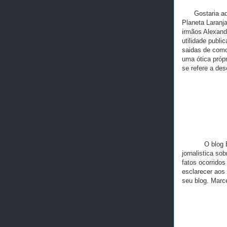
Gostaria aqui 
Planeta Laranja
irmãos Alexand
utilidade publi
saidas de como
uma ótica próp
se refere a des
O blog Brasil
jornalistica so
fatos ocorrido
esclarecer aos 
seu blog. Marce