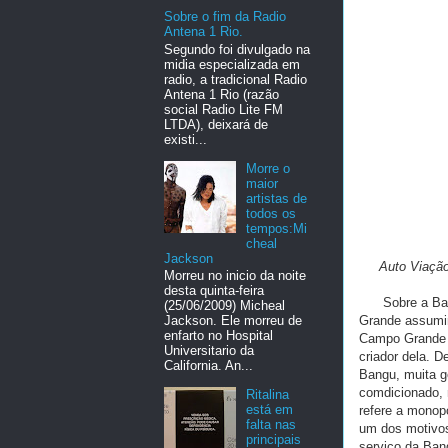
Sobre o fim da Radio
Antena 1 Rio.
Segundo foi divulgado na
midia especializada em
radio, a tradicional Radio
Antena 1 Rio (razão
social Radio Lite FM
LTDA), deixará de
existi...
Morre o
maior
artistas de
todos os
tempos:Mi
cheal
Jackson
Auto Viação
Morreu no inicio da noite
desta quinta-feira
Sobre a Bangu,
(25/06/2009) Micheal
Grande assumir
Jackson. Ele morreu de
enfarto no Hospital
Campo Grande a
Universitario da
criador dela. 
California. An...
Bangu, muita g
comdicionado, 
Ritalina
está em
refere a monop
falta nas
um dos motivos
principais
serviço da Bang