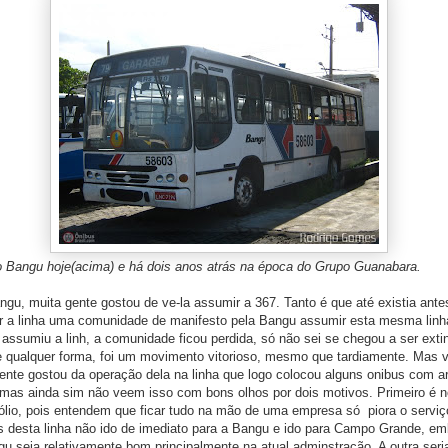
 Bangu hoje(acima) e há dois anos atrás na época do Grupo Guanabara.
 muita gente gostou de ve-la assumir a 367. Tanto é que até existia ant
 a linha uma comunidade de manifesto pela Bangu assumir esta mesma linh
ssumiu a linh, a comunidade ficou perdida, só não sei se chegou a ser extin
De qualquer forma, foi um movimento vitorioso, mesmo que tardiamente. Mas v
ente gostou da operação dela na linha que logo colocou alguns onibus com a
mas ainda sim não veem isso com bons olhos por dois motivos. Primeiro é n
ólio, pois entendem que ficar tudo na mão de uma empresa só piora o serviço
 desta linha não ido de imediato para a Bangu e ido para Campo Grande, em
u seja relativamente bom principalmente na atual adminstração. A outra seria