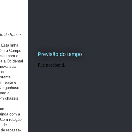
to do Banco
Esta linha
orém a Campo
Previsão do tempo
ssou para a
a a Ocidental
enova sua
 de
stante
m rebite e
 vergonhoso.
omo a
com chassis
omo
 ainda com a
. Com relação
a de
 de repassa-