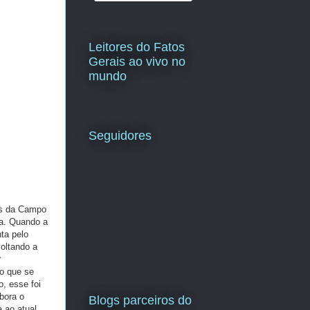
Leitores do Fatos
Gerais ao vivo no
mundo
Seguidores
es da Campo
a. Quando a
ta pelo
oltando a
r
o que se
, esse foi
bora o
Blogs parceiros do
 ao atual