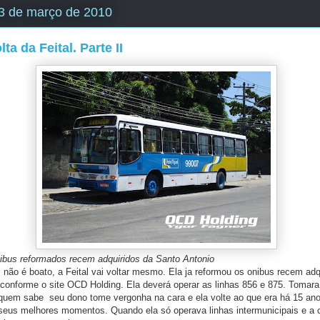
 23 de março de 2010
ta da Feital. Parte II
ibus reformados recem adquiridos da Santo Antonio
é boato, a Feital vai voltar mesmo. Ela ja reformou os onibus recem adq
 conforme o site OCD Holding. Ela deverá operar as linhas 856 e 875. Tomara
quem sabe seu dono tome vergonha na cara e ela volte ao que era há 15 anos
seus melhores momentos. Quando ela só operava linhas intermunicipais e a 