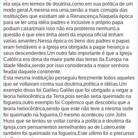
ela seja em termos de doutrina,como em sua politica de um
modo geral.A mesma era uma,senão a mais corrupta das
instituições que existiam até a Renascença.Naquela época
para se ter uma idéia padres e inclusive o próprio papa
podiam casar(mais isso não era problema nenhum),a
questão é que eles tinha alem da esposa oficial tinham
varias amantes.Nessa época os bens dos padres e papas
eram herdáveis e a Igreja era obrigada a pagar herança a
seus descendentes.Um outro fato importante é que a Igreja
Católica era dona da maior parte das terras da Europa na
Idade Media,sendo por isso considerada a maior senhora
feudal daquele continente.
Esta mesma instituição perseguiu ferozmente todos aqueles
que se voltavam contra sua doutrina,politica e idéias.Um
exemplo disso foi Galileu Galilei que foi obrigado a negar a
teoria heliocêntrica da Terra,pois senão seria queimado na
fogueira,outro exemplo foi Copérnico que descobriu que a
teoria heliocêntrica,sendo que este não teve a mesma sorte
foi queimado na fogueira.O mesmo aconteceu com John
Huss que se tentou se voltar contra a política e doutrina da
Igreja,com pensamentos semelhantes ao de Lutero,este
também foi queimado na fogueira.Este ultimo foi o precursor