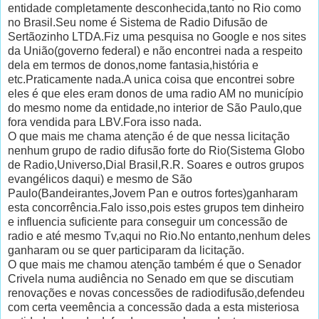
entidade completamente desconhecida,tanto no Rio como
no Brasil.Seu nome é Sistema de Radio Difusão de
Sertãozinho LTDA.Fiz uma pesquisa no Google e nos sites
da União(governo federal) e não encontrei nada a respeito
dela em termos de donos,nome fantasia,história e
etc.Praticamente nada.A unica coisa que encontrei sobre
eles é que eles eram donos de uma radio AM no município
do mesmo nome da entidade,no interior de São Paulo,que
fora vendida para LBV.Fora isso nada.
O que mais me chama atenção é de que nessa licitação
nenhum grupo de radio difusão forte do Rio(Sistema Globo
de Radio,Universo,Dial Brasil,R.R. Soares e outros grupos
evangélicos daqui) e mesmo de São
Paulo(Bandeirantes,Jovem Pan e outros fortes)ganharam
esta concorrência.Falo isso,pois estes grupos tem dinheiro
e influencia suficiente para conseguir um concessão de
radio e até mesmo Tv,aqui no Rio.No entanto,nenhum deles
ganharam ou se quer participaram da licitação.
O que mais me chamou atenção também é que o Senador
Crivela numa audiência no Senado em que se discutiam
renovações e novas concessões de radiodifusão,defendeu
com certa veemência a concessão dada a esta misteriosa