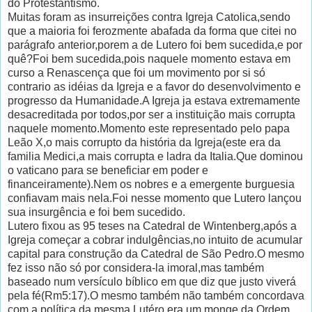
do Protestantismo.
Muitas foram as insurreições contra Igreja Catolica,sendo
que a maioria foi ferozmente abafada da forma que citei no
parágrafo anterior,porem a de Lutero foi bem sucedida,e por
quê?Foi bem sucedida,pois naquele momento estava em
curso a Renascença que foi um movimento por si só
contrario as idéias da Igreja e a favor do desenvolvimento e
progresso da Humanidade.A Igreja ja estava extremamente
desacreditada por todos,por ser a instituição mais corrupta
naquele momento.Momento este representado pelo papa
Leão X,o mais corrupto da história da Igreja(este era da
familia Medici,a mais corrupta e ladra da Italia.Que dominou
o vaticano para se beneficiar em poder e
financeiramente).Nem os nobres e a emergente burguesia
confiavam mais nela.Foi nesse momento que Lutero lançou
sua insurgência e foi bem sucedido.
Lutero fixou as 95 teses na Catedral de Wintenberg,após a
Igreja começar a cobrar indulgências,no intuito de acumular
capital para construção da Catedral de São Pedro.O mesmo
fez isso não só por considera-la imoral,mas também
baseado num versículo bíblico em que diz que justo viverá
pela fé(Rm5:17).O mesmo também não também concordava
com a política da mesma.Lutéro era um monge da Ordem