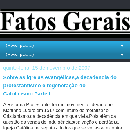
▼
▼
quinta-feira, 15 de novembro de 2007
Sobre as igrejas evangélicas,a decadencia do
protestantismo e regeneração do
Catolicismo.Parte I
A Reforma Protestante, foi um movimento liderado por
Martinho Lutero em 1517,com intuito de moralizar o
Cristianismo,da decadência em que vivia.Pois além da
questão da venda de indulgências(salvação e perdão),a
Igreja Católica perseguia a todos que se voltassem contra