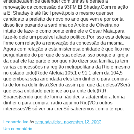
entidade,alem de defender com unhas e dentes a
renovação da concessão da 93FM El Shaday.Com relação
a El Shaday é até fácil prevê,pois o mesmo quer ser
candidato a prefeito de novo no ano que vem e por conta
disso fica puxando a sardinha do Arolde de Oliveira,no
intuito de faze-lo como ponte entre ele e César Maia,para
faze-lo dele um possível aliado político.Por isso esta defesa
firme com relação a renovação da concessão da mesma.
Agora com relação a esta misteriosa entidade é que fico me
perguntando do por que de sua defesa.Isso porque a igreja
da qual ele faz parte e por que não dizer sua familia, ja tem
varias concessões na região metropolitana da Rio e mesmo
no estado todo(Rede Aleluia 105,1 e 91,1 alem da 104,5
que embora seja arrendada eles tem dinheiro para compra-
la de forma definitiva).Sendo assim por que da defesa?Será
que essa entidade pertence ao parente dele(R.R.
Soares)sendo que de forma não declarada(embora tenha
dinheiro para comprar radio aqui no Rio)?Ou outros
interesses?É só ver pra crer.Só saberemos com o tempo.
Leonardo Ivo
às
segunda-feira, novembro 12, 2007
Um comentário: