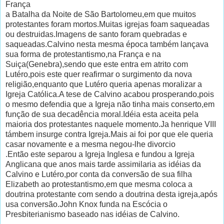
França
a Batalha da Noite de São Bartolomeu,em que muitos
protestantes foram mortos.Muitas igrejas foam saqueadas
ou destruidas.Imagens de santo foram quebradas e
saqueadas.Calvino nesta mesma época também lançava
sua forma de protestantismo,na França e na
Suiça(Genebra),sendo que este entra em atrito com
Lutéro,pois este quer reafirmar o surgimento da nova
religião,enquanto que Lutéro queria apenas moralizar a
Igreja Católica.A tese de Calvino acabou prosperando,pois
o mesmo defendia que a Igreja não tinha mais conserto,em
função de sua decadência moral.Idéia esta aceita pela
maioria dos protestantes naquele momento.Ja henrique VIII
támbem insurge contra Igreja.Mais ai foi por que ele queria
casar novamente e a mesma negou-lhe divorcio
.Então este separou a Igreja Inglesa e fundou a Igreja
Anglicana que anos mais tarde assimilaria as idéias da
Calvino e Lutéro,por conta da conversão de sua filha
Elizabeth ao protestantismo,em que mesma coloca a
doutrina protestante com sendo a doutrina desta igreja,após
usa conversão.John Knox funda na Escócia o
Presbiterianismo baseado nas idéias de Calvino.