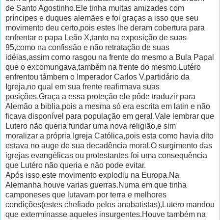
de Santo Agostinho.Ele tinha muitas amizades com
príncipes e duques alemães e foi graças a isso que seu
movimento deu certo,pois estes lhe deram cobertura para
enfrentar o papa Leão X,tanto na exposição de suas
95,como na confissão e não retratação de suas
idéias,assim como rasgou na frente do mesmo a Bula Papal
que o excomungava,também na frente do mesmo.Lutéro
enfrentou támbem o Imperador Carlos V,partidário da
Igreja,no qual em sua frente reafirmava suas
posições.Graça a essa proteção ele pôde traduzir para
Alemão a biblia,pois a mesma só era escrita em latin e não
ficava disponível para população em geral.Vale lembrar que
Lutero não queria fundar uma nova religião,e sim
moralizar a própria Igreja Católica,pois esta como havia dito
estava no auge de sua decadência moral.O surgimento das
igrejas evangélicas ou protestantes foi uma consequência
que Lutéro não queria e não pode evitar.
Após isso,este movimento explodiu na Europa.Na
Alemanha houve varias guerras.Numa em que tinha
camponeses que lutavam por terra e melhores
condições(estes chefiado pelos anabatistas),Lutero mandou
que exterminasse aqueles insurgentes.Houve também na