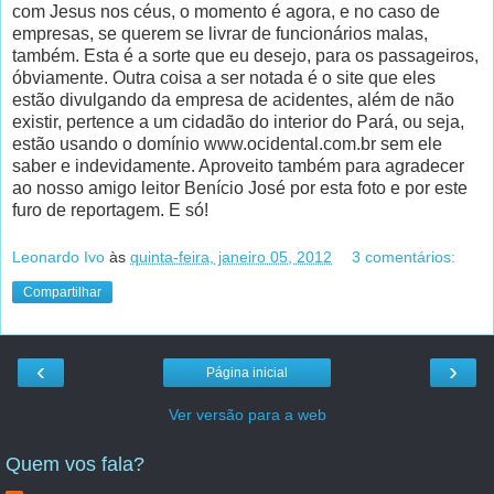
com Jesus nos céus, o momento é agora, e no caso de
empresas, se querem se livrar de funcionários malas,
também. Esta é a sorte que eu desejo, para os passageiros,
óbviamente. Outra coisa a ser notada é o site que eles
estão divulgando da empresa de acidentes, além de não
existir, pertence a um cidadão do interior do Pará, ou seja,
estão usando o domínio www.ocidental.com.br sem ele
saber e indevidamente. Aproveito também para agradecer
ao nosso amigo leitor Benício José por esta foto e por este
furo de reportagem. E só!
Leonardo Ivo
às
quinta-feira, janeiro 05, 2012
3 comentários:
Compartilhar
‹
›
Página inicial
Ver versão para a web
Quem vos fala?