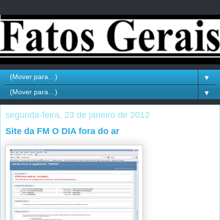
▼
▼
segunda-feira, 23 de janeiro de 2012
Site da FM O DIA fora do ar