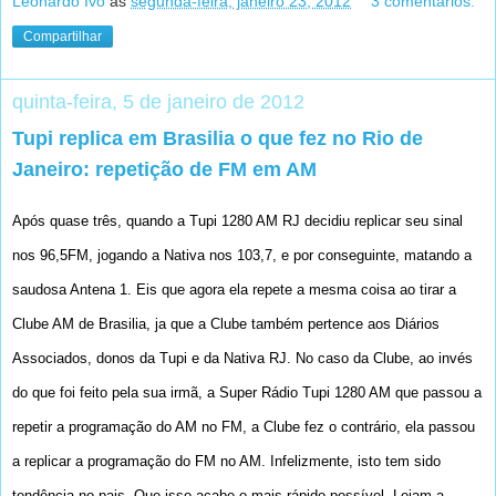
Leonardo Ivo
às
segunda-feira, janeiro 23, 2012
3 comentários:
Compartilhar
quinta-feira, 5 de janeiro de 2012
Tupi replica em Brasilia o que fez no Rio de
Janeiro: repetição de FM em AM
Após quase três, quando a Tupi 1280 AM RJ decidiu replicar seu sinal
nos 96,5FM, jogando a Nativa nos 103,7, e por conseguinte, matando a
saudosa Antena 1. Eis que agora ela repete a mesma coisa ao tirar a
Clube AM de Brasilia, ja que a Clube também pertence aos Diários
Associados, donos da Tupi e da Nativa RJ. No caso da Clube, ao invés
do que foi feito pela sua irmã, a Super Rádio Tupi 1280 AM que passou a
repetir a programação do AM no FM, a Clube fez o contrário, ela passou
a replicar a programação do FM no AM. Infelizmente, isto tem sido
tendência no pais. Que isso acabe o mais rápido possível. Leiam a