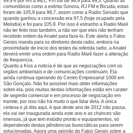
99,9 e por fim a MEC Fm vai de 98,9 para 99,3. Quanto as
comunitárias como a extinta Sonora, RJ FM e Bicuda, estas
foram de 105,9 para 98,7, assim como a Radio Senado que
quando ganhou a concessão era 97,5 (hoje ocupado pela
Melodia) e foi para 105,9. Por isso é estranho a Radio Maré
não ter feito isso também, a não ser que eles não tenham
recebido ordem da Anatel para faze-lo. Este alerta o Fatos
Gerais manda para os diretores desta radio, embora na
proximidade de inicio dos testes da referida radio, a Anatel
deverá emitir uma ordem para Radio Maré fazer a alteração
de frequencia.
Quanto a Kiss a noticia é de que as negociações com os
orgãos ambientais e de comunicações continuam. Ela
ainda continua operando do Centro Empresarial 1000 em
São Gonçalo. Não foi possível mais obter informações
sobre ela, pois muitas destas informações estão em carater
de segredo comercial e em processo de negociação em
tramite, por isso não há muito o que falar dela. A única
certesa e já dita aqui, é que deste ano de 2012 não passa,
ela vai ser inaugurada ainda este ano e as chances são
imensas, já que tem estúdio pronto e equipamentos, só
dependendo destas pêndencias burocráticas para serem
solucionadas. Agora uma opinião do Fatos Gerais sobre a