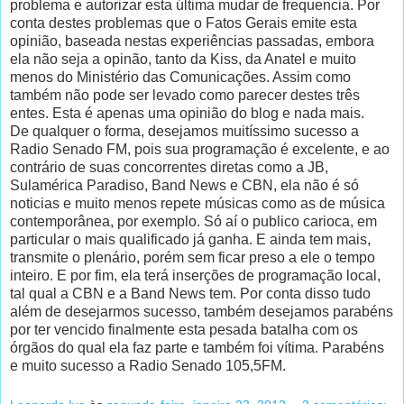
problema e autorizar esta última mudar de frequencia. Por
conta destes problemas que o Fatos Gerais emite esta
opinião, baseada nestas experiências passadas, embora
ela não seja a opinão, tanto da Kiss, da Anatel e muito
menos do Ministério das Comunicações. Assim como
também não pode ser levado como parecer destes três
entes. Esta é apenas uma opinião do blog e nada mais.
De qualquer o forma, desejamos muitíssimo sucesso a
Radio Senado FM, pois sua programação é excelente, e ao
contrário de suas concorrentes diretas como a JB,
Sulamérica Paradiso, Band News e CBN, ela não é só
noticias e muito menos repete músicas como as de música
contemporânea, por exemplo. Só aí o publico carioca, em
particular o mais qualificado já ganha. E ainda tem mais,
transmite o plenário, porém sem ficar preso a ele o tempo
inteiro. E por fim, ela terá inserções de programação local,
tal qual a CBN e a Band News tem. Por conta disso tudo
além de desejarmos sucesso, também desejamos parabéns
por ter vencido finalmente esta pesada batalha com os
órgãos do qual ela faz parte e também foi vítima. Parabéns
e muito sucesso a Radio Senado 105,5FM.