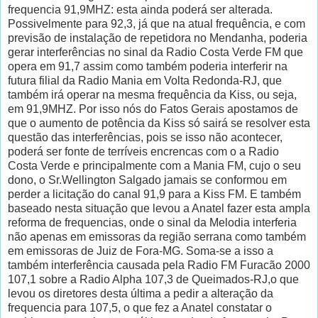
frequencia 91,9MHZ: esta ainda poderá ser alterada.
Possivelmente para 92,3, já que na atual frequência, e com
previsão de instalação de repetidora no Mendanha, poderia
gerar interferências no sinal da Radio Costa Verde FM que
opera em 91,7 assim como também poderia interferir na
futura filial da Radio Mania em Volta Redonda-RJ, que
também irá operar na mesma frequência da Kiss, ou seja,
em 91,9MHZ. Por isso nós do Fatos Gerais apostamos de
que o aumento de potência da Kiss só sairá se resolver esta
questão das interferências, pois se isso não acontecer,
poderá ser fonte de terríveis encrencas com o a Radio
Costa Verde e principalmente com a Mania FM, cujo o seu
dono, o Sr.Wellington Salgado jamais se conformou em
perder a licitação do canal 91,9 para a Kiss FM. E também
baseado nesta situação que levou a Anatel fazer esta ampla
reforma de frequencias, onde o sinal da Melodia interferia
não apenas em emissoras da região serrana como também
em emissoras de Juiz de Fora-MG. Soma-se a isso a
também interferência causada pela Radio FM Furacão 2000
107,1 sobre a Radio Alpha 107,3 de Queimados-RJ,o que
levou os diretores desta última a pedir a alteração da
frequencia para 107,5, o que fez a Anatel constatar o