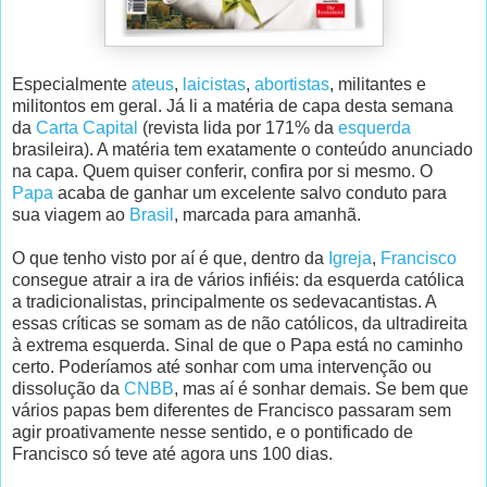
Especialmente
ateus
,
laicistas
,
abortistas
, militantes e
militontos em geral. Já li a matéria de capa desta semana
da
Carta Capital
(revista lida por 171% da
esquerda
brasileira). A matéria tem exatamente o conteúdo anunciado
na capa. Quem quiser conferir, confira por si mesmo. O
Papa
acaba de ganhar um excelente salvo conduto para
sua viagem ao
Brasil
, marcada para amanhã.
O que tenho visto por aí é que, dentro da
Igreja
,
Francisco
consegue atrair a ira de vários infiéis: da esquerda católica
a tradicionalistas, principalmente os sedevacantistas. A
essas críticas se somam as de não católicos, da ultradireita
à extrema esquerda. Sinal de que o Papa está no caminho
certo. Poderíamos até sonhar com uma intervenção ou
dissolução da
CNBB
, mas aí é sonhar demais. Se bem que
vários papas bem diferentes de Francisco passaram sem
agir proativamente nesse sentido, e o pontificado de
Francisco só teve até agora uns 100 dias.