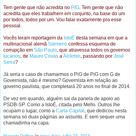
Tem gente que não acredita no
PIG
. Tem gente que não
acredita que eles trabalhem em conjunto, na base do um
por todos, todos por um. Vou falar exatamente pra esse
pessoal.
Vocês leram reportagem da
IstoÉ
desta semana em que a
multinacional alemã
Siemens
confessa esquema de
corrupção em
São Paulo
, que atravessa todos os governos
tucanos
, de
Mauro Covas
a
Alckmin
, passando por
José
Serra
?
Já seria o caso de chamarmos o PiG de PiG com G de
Governista, não é mesmo? Governista em relação ao
governo paulista, que completará 20 anos no final de 2014.
De vez em quando, alguém sai da panela de apoio ao
PSDB-SP. Como a IstoÉ, citada pelo Mello. Outros lhe
ocupam o lugar, como a
Carta Capital
, que dedicou nesta
semana só duas páginas ao assunto. E sem sequer uma
chamadinha na capa.
Marcelo Delfino
às
terça-feira, julho 23, 2013