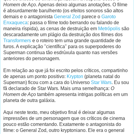
Homem de Aço
. Apenas deixo algumas anotações. O filme
é absurdamente barulhento (os efeitos sonoros são altos
demais e o antagonista
General Zod
parece o
Garoto
Enxaqueca
: passa o filme todo berrando ou falando de
maneira ríspida), as cenas de destruição em
Metrópolis
são
descaradamente um plágio da destruição dos filmes dos
Transformers
e o roteiro tem uma grande quantidade de
furos. A explicação "científica" para os superpoderes do
Superman continua tão esdrúxula quanto nas versões
anteriores do personagem.
Em relação ao que já foi escrito pelos críticos, compartinho
de apenas um ponto positivo:
Krypton
(planeta natal do
Superman) ficou com a cara do Universo
Star Wars
. Eu sou
fã declarado de Star Wars. Mais uma semelhança:
O
Homem de Aço
também apresenta intrigas políticas em um
planeta de outra galáxia.
Aqui neste texto, meu objetivo final é deixar algumas
impressões de um personagem que os críticos de cinema
pouco estão comentando. Exatamente o antagonista do
filme: o General Zod, outro kryptoniano. Ele era o general