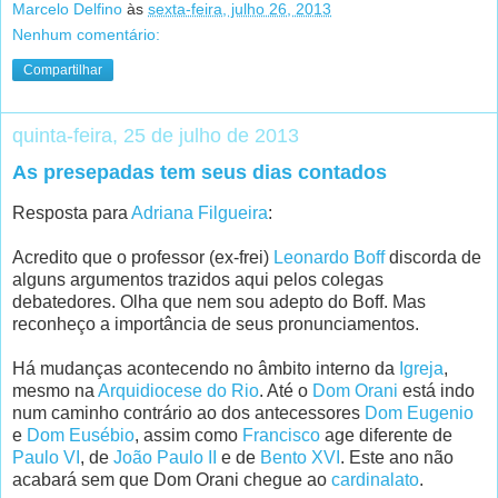
Marcelo Delfino
às
sexta-feira, julho 26, 2013
Nenhum comentário:
Compartilhar
quinta-feira, 25 de julho de 2013
As presepadas tem seus dias contados
Resposta para
Adriana Filgueira
:
Acredito que o professor (ex-frei)
Leonardo Boff
discorda de
alguns argumentos trazidos aqui pelos colegas
debatedores. Olha que nem sou adepto do Boff. Mas
reconheço a importância de seus pronunciamentos.
Há mudanças acontecendo no âmbito interno da
Igreja
,
mesmo na
Arquidiocese do Rio
. Até o
Dom Orani
está indo
num caminho contrário ao dos antecessores
Dom Eugenio
e
Dom Eusébio
, assim como
Francisco
age diferente de
Paulo VI
, de
João Paulo II
e de
Bento XVI
. Este ano não
acabará sem que Dom Orani chegue ao
cardinalato
.