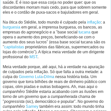
saúde. E é isso que essa corja no poder quer: que os
discordantes morram mais cedo, para que sobrem somente
eles e o cordão de puxa-sacos e bajuladores em geral.
Na ótica do Stédile, todo mundo é culpado pela
inflação
: a
burguesia
em geral, a imprensa burguesa, os bancos, as
empresas do agronegócio e a "base social
tucana
que
opera o aumento dos preços, beneficiando-se com o
aumento dos seus lucros" (essa base social tucana são os
"
capitalistas
proprietários das fábricas, supermercados ou
lojas do comércio"). A típica meia verdade de um dirigente
profissional do
MST
.
Meia verdade porque, até aqui, há a verdade na apuração
de culpados pela inflação. Só que falta a outra metade: a
culpa do
Governo
Lula
-
Dilma
nessa história toda. Um
governo que torra bilhões de reais de dinheiro público com
copas, olim piadas e outras bobagens. Ah, mas aqui o
cumpanhêro
Stédile estaria acabando com as ilusões em
torno de um governo que a
cumpanherada
chama de
"
pogressista
(sic), democrático e popular". No governo do
cumpanhêro
Sarney
também era assim: todo mundo tinha