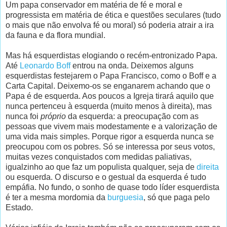
Um papa conservador em matéria de fé e moral e
progressista em matéria de ética e questões seculares (tudo
o mais que não envolva fé ou moral) só poderia atrair a ira
da fauna e da flora mundial.
Mas há esquerdistas elogiando o recém-entronizado Papa.
Até
Leonardo Boff
entrou na onda. Deixemos alguns
esquerdistas festejarem o Papa Francisco, como o Boff e a
Carta Capital. Deixemo-os se enganarem achando que o
Papa é de esquerda. Aos poucos a Igreja tirará aquilo que
nunca pertenceu à esquerda (muito menos à direita), mas
nunca foi
próprio
da esquerda: a preocupação com as
pessoas que vivem mais modestamente e a valorização de
uma vida mais simples. Porque rigor a esquerda nunca se
preocupou com os pobres. Só se interessa por seus votos,
muitas vezes conquistados com medidas paliativas,
igualzinho ao que faz um populista qualquer, seja de
direita
ou esquerda. O discurso e o gestual da esquerda é tudo
empáfia. No fundo, o sonho de quase todo líder esquerdista
é ter a mesma mordomia da
burguesia
, só que paga pelo
Estado.