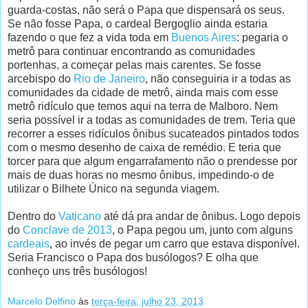
guarda-costas, não será o Papa que dispensará os seus.
Se não fosse Papa, o cardeal Bergoglio ainda estaria
fazendo o que fez a vida toda em
Buenos Aires
: pegaria o
metrô para continuar encontrando as comunidades
portenhas, a começar pelas mais carentes. Se fosse
arcebispo do
Rio de Janeiro
, não conseguiria ir a todas as
comunidades da cidade de metrô, ainda mais com esse
metrô ridículo que temos aqui na terra de Malboro. Nem
seria possível ir a todas as comunidades de trem. Teria que
recorrer a esses ridículos ônibus sucateados pintados todos
com o mesmo desenho de caixa de remédio. E teria que
torcer para que algum engarrafamento não o prendesse por
mais de duas horas no mesmo ônibus, impedindo-o de
utilizar o Bilhete Único na segunda viagem.
Dentro do
Vaticano
até dá pra andar de ônibus. Logo depois
do
Conclave de 2013
, o Papa pegou um, junto com alguns
cardeais
, ao invés de pegar um carro que estava disponível.
Seria Francisco o Papa dos busólogos? E olha que
conheço uns três busólogos!
Marcelo Delfino
às
terça-feira, julho 23, 2013