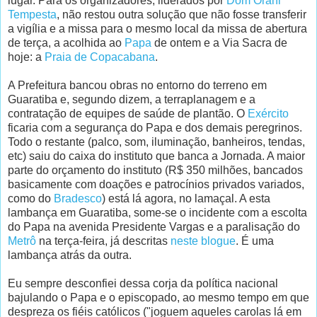
lugar. Para os organizadores, liderados por
Dom Orani
Tempesta
, não restou outra solução que não fosse transferir
a vigília e a missa para o mesmo local da missa de abertura
de terça, a acolhida ao
Papa
de ontem e a Via Sacra de
hoje: a
Praia de Copacabana
.
A Prefeitura bancou obras no entorno do terreno em
Guaratiba e, segundo dizem, a terraplanagem e a
contratação de equipes de saúde de plantão. O
Exército
ficaria com a segurança do Papa e dos demais peregrinos.
Todo o restante (palco, som, iluminação, banheiros, tendas,
etc) saiu do caixa do instituto que banca a Jornada. A maior
parte do orçamento do instituto (R$ 350 milhões, bancados
basicamente com doações e patrocínios privados variados,
como do
Bradesco
) está lá agora, no lamaçal. A esta
lambança em Guaratiba, some-se o incidente com a escolta
do Papa na avenida Presidente Vargas e a paralisação do
Metrô
na terça-feira, já descritas
neste blogue
. É uma
lambança atrás da outra.
Eu sempre desconfiei dessa corja da política nacional
bajulando o Papa e o episcopado, ao mesmo tempo em que
despreza os fiéis católicos ("joguem aqueles carolas lá em