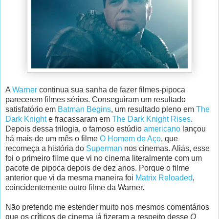
A
Warner
continua sua sanha de fazer filmes-pipoca
parecerem filmes sérios. Conseguiram um resultado
satisfatório em
Batman Begins
, um resultado pleno em
The
Dark Knight
e fracassaram em
The Dark Knight Rises
.
Depois dessa trilogia, o famoso estúdio
americano
lançou
há mais de um mês o filme
O Homem de Aço
, que
recomeça a história do
Superman
nos cinemas. Aliás, esse
foi o primeiro filme que vi no cinema literalmente com um
pacote de pipoca depois de dez anos. Porque o filme
anterior que vi da mesma maneira foi
Matrix Reloaded
,
coincidentemente outro filme da Warner.
Não pretendo me estender muito nos mesmos comentários
que os críticos de cinema já fizeram a respeito desse
O