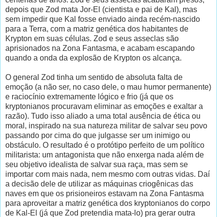
depois que Zod mata Jor-El (cientista e pai de Kal), mas
sem impedir que Kal fosse enviado ainda recém-nascido
para a Terra, com a matriz genética dos habitantes de
Krypton em suas células. Zod e seus asseclas são
aprisionados na Zona Fantasma, e acabam escapando
quando a onda da explosão de Krypton os alcança.
O general Zod tinha um sentido de absoluta falta de
emoção (a não ser, no caso dele, o mau humor permanente)
e raciocínio extremamente lógico e frio (já que os
kryptonianos procuravam eliminar as emoções e exaltar a
razão). Tudo isso aliado a uma total ausência de ética ou
moral, inspirado na sua natureza militar de salvar seu povo
passando por cima do que julgasse ser um inimigo ou
obstáculo. O resultado é o protótipo perfeito de um político
militarista: um antagonista que não enxerga nada além de
seu objetivo idealista de salvar sua raça, mas sem se
importar com mais nada, nem mesmo com outras vidas. Daí
a decisão dele de utilizar as máquinas criogênicas das
naves em que os prisioneiros estavam na Zona Fantasma
para aproveitar a matriz genética dos kryptonianos do corpo
de Kal-El (já que Zod pretendia mata-lo) pra gerar outra