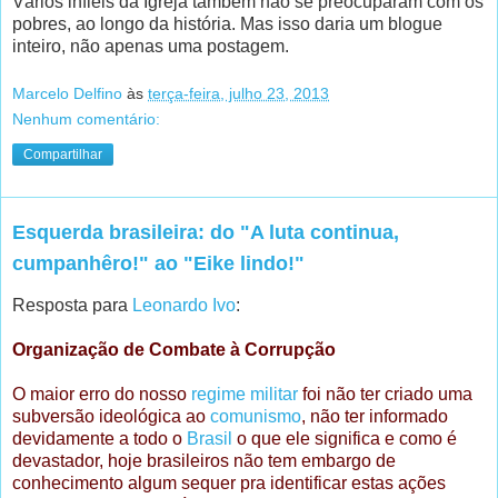
Vários infiéis da Igreja também não se preocuparam com os
pobres, ao longo da história. Mas isso daria um blogue
inteiro, não apenas uma postagem.
Marcelo Delfino
às
terça-feira, julho 23, 2013
Nenhum comentário:
Compartilhar
Esquerda brasileira: do "A luta continua,
cumpanhêro!" ao "Eike lindo!"
Resposta para
Leonardo Ivo
:
Organização de Combate à Corrupção
O maior erro do nosso
regime militar
foi não ter criado uma
subversão ideológica ao
comunismo
, não ter informado
devidamente a todo o
Brasil
o que ele significa e como é
devastador, hoje brasileiros não tem embargo de
conhecimento algum sequer pra identificar estas ações