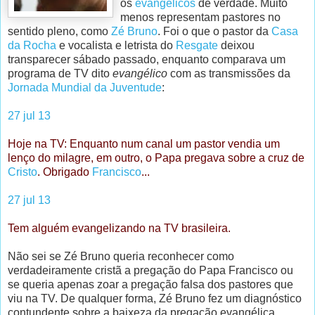
os
evangélicos
de verdade. Muito
menos representam pastores no
sentido pleno, como
Zé Bruno
. Foi o que o pastor da
Casa
da Rocha
e vocalista e letrista do
Resgate
deixou
transparecer sábado passado, enquanto comparava um
programa de TV dito
evangélico
com as transmissões da
Jornada Mundial da Juventude
:
27 jul 13
Hoje na TV: Enquanto num canal um pastor vendia um
lenço do milagre, em outro, o Papa pregava sobre a cruz de
Cristo
. Obrigado
Francisco
...
27 jul 13
Tem alguém evangelizando na TV brasileira.
Não sei se Zé Bruno queria reconhecer como
verdadeiramente cristã a pregação do Papa Francisco ou
se queria apenas zoar a pregação falsa dos pastores que
viu na TV. De qualquer forma, Zé Bruno fez um diagnóstico
contundente sobre a baixeza da pregação evangélica