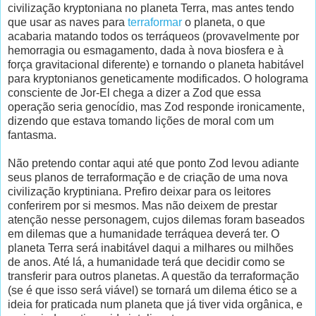
civilização kryptoniana no planeta Terra, mas antes tendo
que usar as naves para
terraformar
o planeta, o que
acabaria matando todos os terráqueos (provavelmente por
hemorragia ou esmagamento, dada à nova biosfera e à
força gravitacional diferente) e tornando o planeta habitável
para kryptonianos geneticamente modificados. O holograma
consciente de Jor-El chega a dizer a Zod que essa
operação seria genocídio, mas Zod responde ironicamente,
dizendo que estava tomando lições de moral com um
fantasma.
Não pretendo contar aqui até que ponto Zod levou adiante
seus planos de terraformação e de criação de uma nova
civilização kryptiniana. Prefiro deixar para os leitores
conferirem por si mesmos. Mas não deixem de prestar
atenção nesse personagem, cujos dilemas foram baseados
em dilemas que a humanidade terráquea deverá ter. O
planeta Terra será inabitável daqui a milhares ou milhões
de anos. Até lá, a humanidade terá que decidir como se
transferir para outros planetas. A questão da terraformação
(se é que isso será viável) se tornará um dilema ético se a
ideia for praticada num planeta que já tiver vida orgânica, e