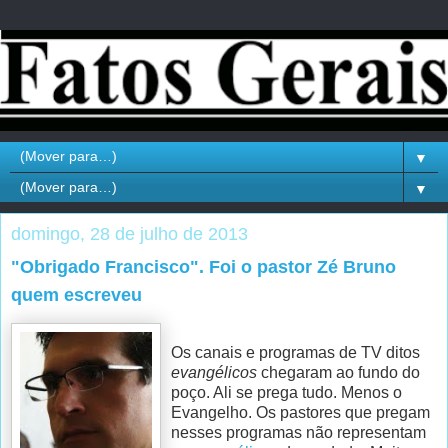
▼
▼
domingo, 28 de julho de 2013
"Obrigado Francisco". Foi o pastor Zé Bruno
quem escreveu
Os canais e programas de TV ditos
evangélicos
chegaram ao fundo do
poço. Ali se prega tudo. Menos o
Evangelho. Os pastores que pregam
nesses programas não representam