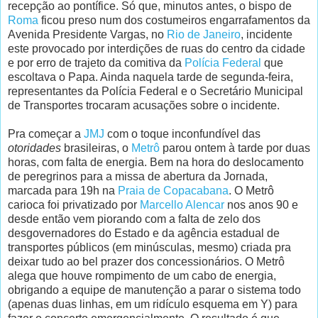
recepção ao pontífice. Só que, minutos antes, o bispo de
Roma
ficou preso num dos costumeiros engarrafamentos da
Avenida Presidente Vargas, no
Rio de Janeiro
, incidente
este provocado por interdições de ruas do centro da cidade
e por erro de trajeto da comitiva da
Polícia Federal
que
escoltava o Papa. Ainda naquela tarde de segunda-feira,
representantes da Polícia Federal e o Secretário Municipal
de Transportes trocaram acusações sobre o incidente.
Pra começar a
JMJ
com o toque inconfundível das
otoridades
brasileiras, o
Metrô
parou ontem à tarde por duas
horas, com falta de energia. Bem na hora do deslocamento
de peregrinos para a missa de abertura da Jornada,
marcada para 19h na
Praia de Copacabana
. O Metrô
carioca foi privatizado por
Marcello Alencar
nos anos 90 e
desde então vem piorando com a falta de zelo dos
desgovernadores do Estado e da agência estadual de
transportes públicos (em minúsculas, mesmo) criada pra
deixar tudo ao bel prazer dos concessionários. O Metrô
alega que houve rompimento de um cabo de energia,
obrigando a equipe de manutenção a parar o sistema todo
(apenas duas linhas, em um ridículo esquema em Y) para