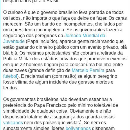
despachados para o Brasil.
O curioso é que o governo brasileiro leva porrada de todos
os lados, não importa o que faça ou deixe de fazer. Os caras
merecem. São um bando de incompetentes, chefiados por
uma presidenta incompetenta. Se os governantes fazem a
segurança dos peregrinos da
Jornada Mundial da
Juventude
(Papa incluído), aparece gente reclamando que
estão gastando dinheiro público com um evento privado, blá
blá blá. Os mesmos protestantes não cobram a retirada da
Polícia Militar dos estádios privados que promovem eventos
em que 22 homens brigam para colocar uma bolinha entre
duas traves (grande definição de
Marcelo Pereira
para
futebol
). E reclamariam (com razão) se algum peregrino
fosse vítima de algum incidente que gerasse mortos e
feridos.
Os governantes brasileiros não deveriam estranhar a
preferência do Papa Francisco pelo mínimo tolerável de
simplicidade de qualquer coisa. Obviamente ele não
dispensará totalmente a segurança dos guarda-costas
vaticanos
nem dos países que visitará. Se nem os
supostamente simples líderes
bolivarianos
dispensam