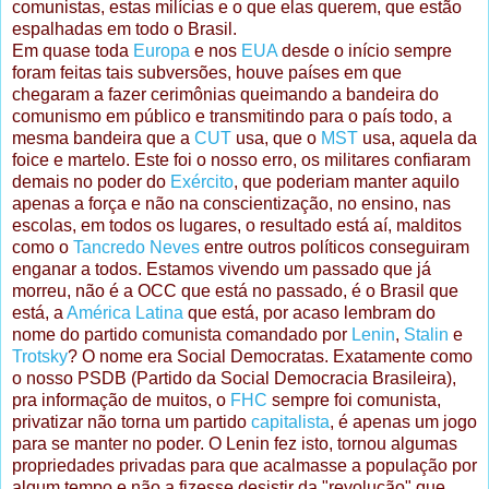
comunistas, estas milícias e o que elas querem, que estão
espalhadas em todo o Brasil.
Em quase toda
Europa
e nos
EUA
desde o início sempre
foram feitas tais subversões, houve países em que
chegaram a fazer cerimônias queimando a bandeira do
comunismo em público e transmitindo para o país todo, a
mesma bandeira que a
CUT
usa, que o
MST
usa, aquela da
foice e martelo. Este foi o nosso erro, os militares confiaram
demais no poder do
Exército
, que poderiam manter aquilo
apenas a força e não na conscientização, no ensino, nas
escolas, em todos os lugares, o resultado está aí, malditos
como o
Tancredo Neves
entre outros políticos conseguiram
enganar a todos. Estamos vivendo um passado que já
morreu, não é a OCC que está no passado, é o Brasil que
está, a
América Latina
que está, por acaso lembram do
nome do partido comunista comandado por
Lenin
,
Stalin
e
Trotsky
? O nome era Social Democratas. Exatamente como
o nosso PSDB (Partido da Social Democracia Brasileira),
pra informação de muitos, o
FHC
sempre foi comunista,
privatizar não torna um partido
capitalista
, é apenas um jogo
para se manter no poder. O Lenin fez isto, tornou algumas
propriedades privadas para que acalmasse a população por
algum tempo e não a fizesse desistir da "revolução" que