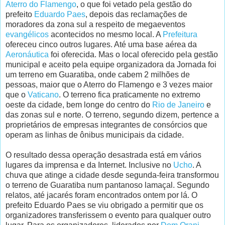
Aterro do Flamengo
, o que foi vetado pela gestão do
prefeito
Eduardo Paes
, depois das reclamações de
moradores da zona sul a respeito de megaeventos
evangélicos
acontecidos no mesmo local. A
Prefeitura
ofereceu cinco outros lugares. Até uma base aérea da
Aeronáutica
foi oferecida. Mas o local oferecido pela gestão
municipal e aceito pela equipe organizadora da Jornada foi
um terreno em Guaratiba, onde cabem 2 milhões de
pessoas, maior que o Aterro do Flamengo e 3 vezes maior
que o
Vaticano
. O terreno fica praticamente no extremo
oeste da cidade, bem longe do centro do
Rio de Janeiro
e
das zonas sul e norte. O terreno, segundo dizem, pertence a
proprietários de empresas integrantes de consórcios que
operam as linhas de ônibus municipais da cidade.
O resultado dessa operação desastrada está em vários
lugares da imprensa e da Internet. Inclusive no
Ucho
. A
chuva que atinge a cidade desde segunda-feira transformou
o terreno de Guaratiba num pantanoso lamaçal. Segundo
relatos, até jacarés foram encontrados ontem por lá. O
prefeito Eduardo Paes se viu obrigado a permitir que os
organizadores transferissem o evento para qualquer outro