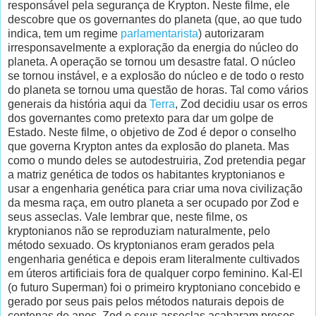
responsável pela segurança de Krypton. Neste filme, ele
descobre que os governantes do planeta (que, ao que tudo
indica, tem um regime
parlamentarista
) autorizaram
irresponsavelmente a exploração da energia do núcleo do
planeta. A operação se tornou um desastre fatal. O núcleo
se tornou instável, e a explosão do núcleo e de todo o resto
do planeta se tornou uma questão de horas. Tal como vários
generais da história aqui da
Terra
, Zod decidiu usar os erros
dos governantes como pretexto para dar um golpe de
Estado. Neste filme, o objetivo de Zod é depor o conselho
que governa Krypton antes da explosão do planeta. Mas
como o mundo deles se autodestruiria, Zod pretendia pegar
a matriz genética de todos os habitantes kryptonianos e
usar a engenharia genética para criar uma nova civilização
da mesma raça, em outro planeta a ser ocupado por Zod e
seus asseclas. Vale lembrar que, neste filme, os
kryptonianos não se reproduziam naturalmente, pelo
método sexuado. Os kryptonianos eram gerados pela
engenharia genética e depois eram literalmente cultivados
em úteros artificiais fora de qualquer corpo feminino. Kal-El
(o futuro Superman) foi o primeiro kryptoniano concebido e
gerado por seus pais pelos métodos naturais depois de
centenas de anos. Zod e seus asseclas acabaram presos,