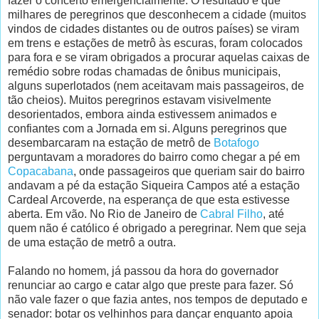
fazer o concerto emergencialmente. O resultado é que
milhares de peregrinos que desconhecem a cidade (muitos
vindos de cidades distantes ou de outros países) se viram
em trens e estações de metrô às escuras, foram colocados
para fora e se viram obrigados a procurar aquelas caixas de
remédio sobre rodas chamadas de ônibus municipais,
alguns superlotados (nem aceitavam mais passageiros, de
tão cheios). Muitos peregrinos estavam visivelmente
desorientados, embora ainda estivessem animados e
confiantes com a Jornada em si. Alguns peregrinos que
desembarcaram na estação de metrô de
Botafogo
perguntavam a moradores do bairro como chegar a pé em
Copacabana
, onde passageiros que queriam sair do bairro
andavam a pé da estação Siqueira Campos até a estação
Cardeal Arcoverde, na esperança de que esta estivesse
aberta. Em vão. No Rio de Janeiro de
Cabral Filho
, até
quem não é católico é obrigado a peregrinar. Nem que seja
de uma estação de metrô a outra.
Falando no homem, já passou da hora do governador
renunciar ao cargo e catar algo que preste para fazer. Só
não vale fazer o que fazia antes, nos tempos de deputado e
senador: botar os velhinhos para dançar enquanto apoia