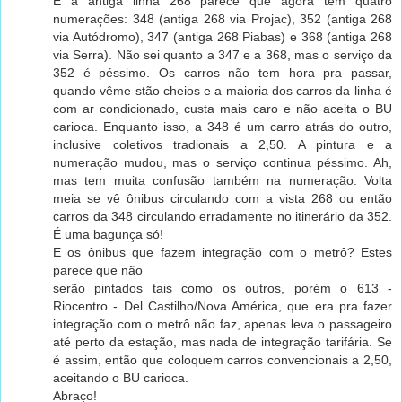
E a antiga linha 268 parece que agora tem quatro
numerações: 348 (antiga 268 via Projac), 352 (antiga 268
via Autódromo), 347 (antiga 268 Piabas) e 368 (antiga 268
via Serra). Não sei quanto a 347 e a 368, mas o serviço da
352 é péssimo. Os carros não tem hora pra passar,
quando vême stão cheios e a maioria dos carros da linha é
com ar condicionado, custa mais caro e não aceita o BU
carioca. Enquanto isso, a 348 é um carro atrás do outro,
inclusive coletivos tradionais a 2,50. A pintura e a
numeração mudou, mas o serviço continua péssimo. Ah,
mas tem muita confusão também na numeração. Volta
meia se vê ônibus circulando com a vista 268 ou então
carros da 348 circulando erradamente no itinerário da 352.
É uma bagunça só!
E os ônibus que fazem integração com o metrô? Estes
parece que não
serão pintados tais como os outros, porém o 613 -
Riocentro - Del Castilho/Nova América, que era pra fazer
integração com o metrô não faz, apenas leva o passageiro
até perto da estação, mas nada de integração tarifária. Se
é assim, então que coloquem carros convencionais a 2,50,
aceitando o BU carioca.
Abraço!