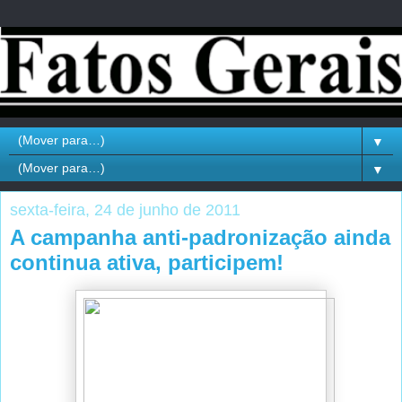
▼
▼
sexta-feira, 24 de junho de 2011
A campanha anti-padronização ainda
continua ativa, participem!