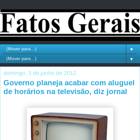
▼
▼
domingo, 3 de junho de 2012
Governo planeja acabar com aluguel
de horários na televisão, diz jornal