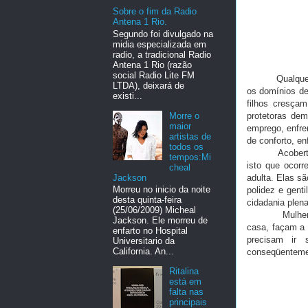
Sobre o fim da Radio
Antena 1 Rio.
Segundo foi divulgado na
midia especializada em
radio, a tradicional Radio
Antena 1 Rio (razão
social Radio Lite FM
Qualquer ser
LTDA), deixará de
os domínios de
existi...
filhos cresça
Morre o
protetoras dem
maior
emprego, enfre
artistas de
de conforto, en
todos os
Acobertado so
tempos:Mi
isto que ocorr
cheal
Jackson
adulta. Elas sã
Morreu no inicio da noite
polidez e gent
desta quinta-feira
cidadania plen
(25/06/2009) Micheal
Mulheres, sai
Jackson. Ele morreu de
casa, façam a
enfarto no Hospital
precisam ir 
Universitario da
California. An...
conseqüenteme
Ritalina
está em
falta nas
principais