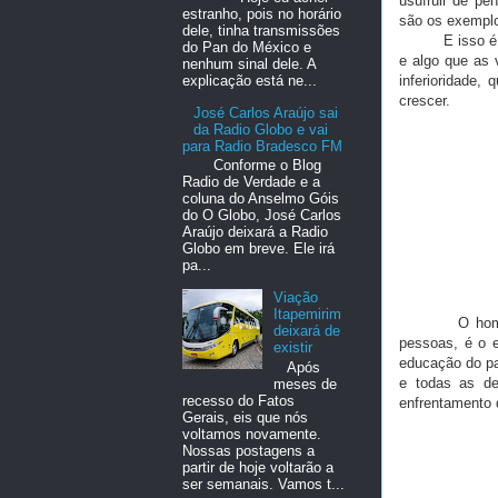
usufruir de p
estranho, pois no horário
são os exempl
dele, tinha transmissões
E isso é ótim
do Pan do México e
e algo que as 
nenhum sinal dele. A
inferioridade,
explicação está ne...
crescer.
José Carlos Araújo sai
da Radio Globo e vai
para Radio Bradesco FM
Conforme o Blog
Radio de Verdade e a
coluna do Anselmo Góis
do O Globo, José Carlos
Araújo deixará a Radio
Globo em breve. Ele irá
pa...
Viação
Itapemirim
O homem ter o
deixará de
pessoas, é o e
existir
educação do pa
Após
e todas as de
meses de
recesso do Fatos
enfrentamento 
Gerais, eis que nós
voltamos novamente.
Nossas postagens a
partir de hoje voltarão a
ser semanais. Vamos t...