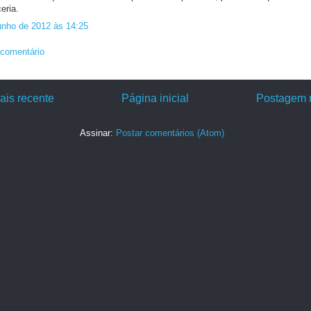
eria.
unho de 2012 às 14:25
comentário
is recente
Página inicial
Postagem m
Assinar:
Postar comentários (Atom)