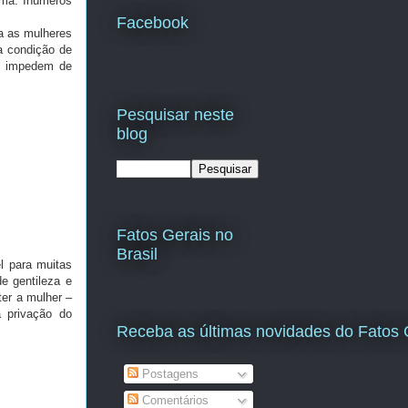
sma. Inúmeros
Facebook
 as mulheres
a condição de
as impedem de
Pesquisar neste
blog
Fatos Gerais no
Brasil
 para muitas
e gentileza e
er a mulher –
a privação do
Receba as últimas novidades do Fatos 
Postagens
Comentários