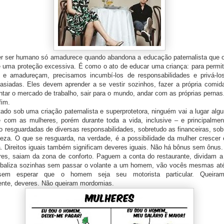
 humano só amadurece quando abandona a educação paternalista que 
 uma proteção excessiva. É como o ato de educar uma criança: para permit
m e amadureçam, precisamos incumbí-los de responsabilidades e privá-l
asiadas. Eles devem aprender a se vestir sozinhos, fazer a própria comida
ntar o mercado de trabalho, sair para o mundo, andar com as próprias pernas
fim.
b uma criação paternalista e superprotetora, ninguém vai a lugar algu
e com as mulheres, porém durante toda a vida, inclusive – e principalmen
o resguardadas de diversas responsabilidades, sobretudo as financeiras, sob
ileza. O que se resguarda, na verdade, é a possibilidade da mulher crescer
a. Direitos iguais também significam deveres iguais. Não há bônus sem ônus.
am da zona de conforto. Paguem a conta do restaurante, dividam a 
 baliza sozinhas sem passar o volante a um homem, vão vocês mesmas até
sem esperar que o homem seja seu motorista particular. Queiram
nte, deveres. Não queiram mordomias.