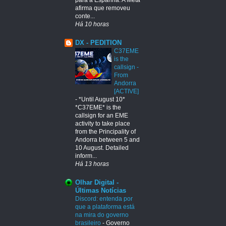
afirma que removeu
conte...
Há 10 horas
DX - PEDITION
C37EME
is the
callsign -
From
Andorra
[ACTIVE]
-
*Until August 10*
*C37EME* is the
callsign for an EME
activity to take place
from the Principality of
Andorra between 5 and
10 August. Detailed
inform...
Há 13 horas
Olhar Digital -
Últimas Notícias
Discord: entenda por
que a plataforma está
na mira do governo
brasileiro
-
Governo