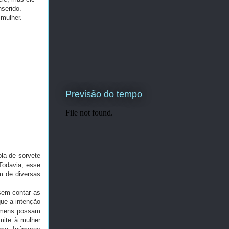
nserido.
mulher.
Previsão do tempo
a de sorvete
Todavia, esse
m de diversas
em contar as
que a intenção
homens possam
mite à mulher