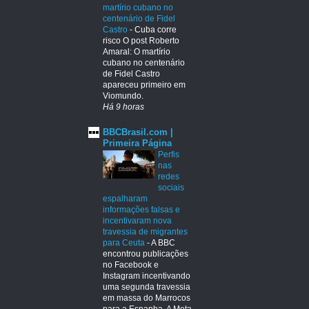
martírio cubano no
centenário de Fidel
Castro
-
Cuba corre
risco O post Roberto
Amaral: O martírio
cubano no centenário
de Fidel Castro
apareceu primeiro em
Viomundo.
Há 9 horas
BBCBrasil.com |
Primeira Página
Perfis
nas
redes
sociais
espalharam
informações falsas e
incentivaram nova
travessia de migrantes
para Ceuta
-
A BBC
encontrou publicações
no Facebook e
Instagram incentivando
uma segunda travessia
em massa do Marrocos
para a Espanha. A Meta