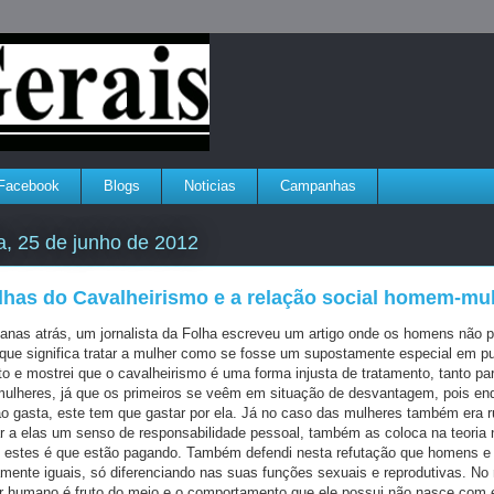
Facebook
Blogs
Noticias
Campanhas
a, 25 de junho de 2012
lhas do Cavalheirismo e a relação social homem-mu
s atrás, um jornalista da Folha escreveu um artigo onde os homens não p
 que significa tratar a mulher como se fosse um supostamente especial em pu
xto e mostrei que o cavalheirismo é uma forma injusta de tratamento, tanto p
ulheres, já que os primeiros se veêm em situação de desvantagem, pois en
ão gasta, este tem que gastar por ela. Já no caso das mulheres também era r
r a elas um senso de responsabilidade pessoal, também as coloca na teoria
 estes é que estão pagando. Também defendi nesta refutação que homens e
mente iguais, só diferenciando nas suas funções sexuais e reprodutivas. No 
ser humano é fruto do meio e o comportamento que ele possui não nasce com 