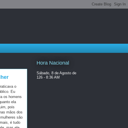
Hora Nacional
Sábado, 8 de Agosto de
lher
126 - 8:36 AM
raticava o
blico. Eu
ara os homens
quanto ela
uim, pois
 nas mãos dos
 mulheres são
mais, é tudo
ele, mas ele