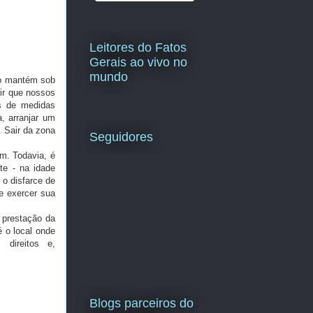
Leitores do Fatos
Gerais ao vivo no
mundo
o mantém sob
ir que nossos
os de medidas
, arranjar um
. Sair da zona
Seguidores
m. Todavia, é
te - na idade
 o disfarce de
 e exercer sua
prestação da
 o local onde
 direitos e,
Blogs parceiros do