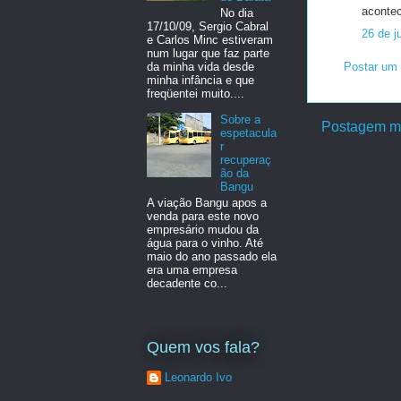
acontec
No dia
17/10/09, Sergio Cabral
26 de j
e Carlos Minc estiveram
num lugar que faz parte
da minha vida desde
Postar um 
minha infância e que
freqüentei muito....
Sobre a
Postagem ma
espetacula
r
recuperaç
ão da
Bangu
A viação Bangu apos a
venda para este novo
empresário mudou da
água para o vinho. Até
maio do ano passado ela
era uma empresa
decadente co...
Quem vos fala?
Leonardo Ivo