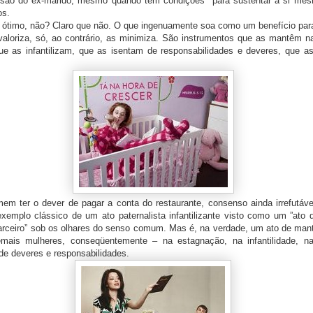
ensão do ex-marido, mesmo quando têm condições para sustentar a si me
os.
o, não? Claro que não. O que ingenuamente soa como um benefício para
valoriza, só, ao contrário, as minimiza. São instrumentos que as mantêm n
 que as infantilizam, que as isentam de responsabilidades e deveres, que 
 dever de pagar a conta do restaurante, consenso ainda irrefutável
xemplo clássico de um ato paternalista infantilizante visto como um ”ato d
rceiro” sob os olhares do senso comum. Mas é, na verdade, um ato de mant
mais mulheres, conseqüentemente – na estagnação, na infantilidade, n
de deveres e responsabilidades.