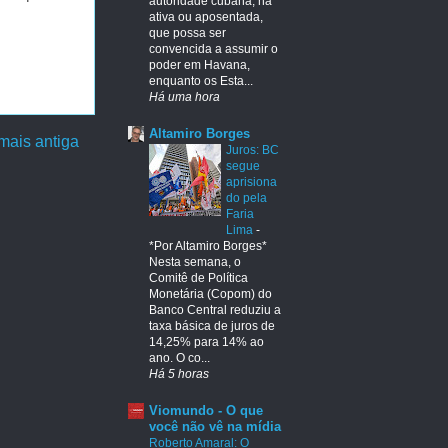
autoridade cubana, na
ativa ou aposentada,
que possa ser
convencida a assumir o
poder em Havana,
enquanto os Esta...
Há uma hora
Altamiro Borges
ais antiga
Juros: BC
segue
aprisiona
do pela
Faria
Lima
-
*Por Altamiro Borges*
Nesta semana, o
Comitê de Política
Monetária (Copom) do
Banco Central reduziu a
taxa básica de juros de
14,25% para 14% ao
ano. O co...
Há 5 horas
Viomundo - O que
você não vê na mídia
Roberto Amaral: O