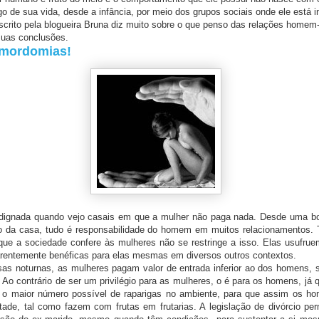
o de sua vida, desde a infância, por meio dos grupos sociais onde ele está i
rito pela blogueira Bruna diz muito sobre o que penso das relações homem-
suas conclusões.
 mordomias!
a quando vejo casais em que a mulher não paga nada. Desde uma bol
o da casa, tudo é responsabilidade do homem em muitos relacionamentos. 
que a sociedade confere às mulheres não se restringe a isso. Elas usufrue
entemente benéficas para elas mesmas em diversos outros contextos.
rnas, as mulheres pagam valor de entrada inferior ao dos homens, s
. Ao contrário de ser um privilégio para as mulheres, o é para os homens, já 
ar o maior número possível de raparigas no ambiente, para que assim os 
tade, tal como fazem com frutas em frutarias. A legislação de divórcio per