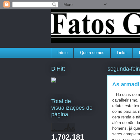
Início
Quem somos
Links
DiHitt
segunda-feir
As armadi
Ha duas semana
cavalheirismo,
Total de
refutei este te
visualizações de
como para as m
página
gera renda e n
além de não da
homens, já que
seres completa
1,702,181
igual, pois o 