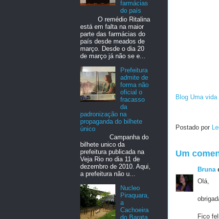
farmácias
do país
O remédio Ritalina
está em falta na maior
parte das farmácias do
país desde meados de
março. Desde o dia 20
de março já não se e...
Prefeitura
admite de
forma não
oficial o
Blog Uma vida 
fracasso
da
padronização na
propaganda do bilhete
Postado por
Le
único
Campanha do
bilhete unico da
prefeitura publicada na
Um coment
Veja Rio no dia 11 de
dezembro de 2010. Aqui,
Bruna
d
a prefeitura não u...
Olá,
Nucleo
Piraquara,
obrigad
a
Cachoeira
Fico fe
do Barata