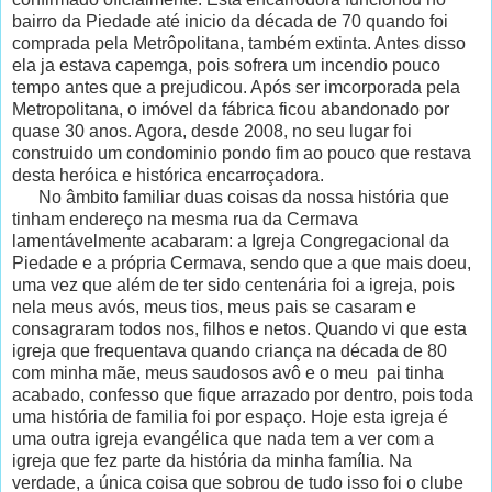
bairro da Piedade até inicio da década de 70 quando foi
comprada pela Metrôpolitana, também extinta. Antes disso
ela ja estava capemga, pois sofrera um incendio pouco
tempo antes que a prejudicou. Após ser imcorporada pela
Metropolitana, o imóvel da fábrica ficou abandonado por
quase 30 anos. Agora, desde 2008, no seu lugar foi
construido um condominio pondo fim ao pouco que restava
desta heróica e histórica encarroçadora.
No âmbito familiar duas coisas da nossa história que
tinham endereço na mesma rua da Cermava
lamentávelmente acabaram: a Igreja Congregacional da
Piedade e a própria Cermava, sendo que a que mais doeu,
uma vez que além de ter sido centenária foi a igreja, pois
nela meus avós, meus tios, meus pais se casaram e
consagraram todos nos, filhos e netos. Quando vi que esta
igreja que frequentava quando criança na década de 80
com minha mãe, meus saudosos avô e o meu pai tinha
acabado, confesso que fique arrazado por dentro, pois toda
uma história de familia foi por espaço. Hoje esta igreja é
uma outra igreja evangélica que nada tem a ver com a
igreja que fez parte da história da minha família. Na
verdade, a única coisa que sobrou de tudo isso foi o clube