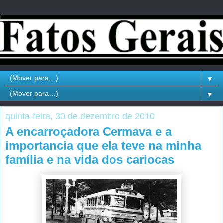
▼
▼
quinta-feira, 30 de dezembro de 2010
A encarroçadora Cermava e a
importancia que ela teve na minha
família e na vida dos cariocas