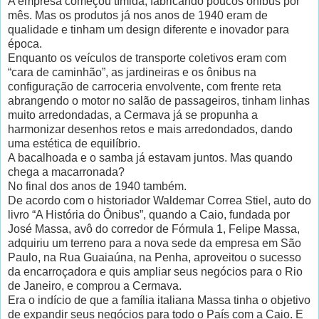
A empresa começou tímida, fabricando poucos ônibus por
mês. Mas os produtos já nos anos de 1940 eram de
qualidade e tinham um design diferente e inovador para
época.
Enquanto os veículos de transporte coletivos eram com
“cara de caminhão”, as jardineiras e os ônibus na
configuração de carroceria envolvente, com frente reta
abrangendo o motor no salão de passageiros, tinham linhas
muito arredondadas, a Cermava já se propunha a
harmonizar desenhos retos e mais arredondados, dando
uma estética de equilíbrio.
A bacalhoada e o samba já estavam juntos. Mas quando
chega a macarronada?
No final dos anos de 1940 também.
De acordo com o historiador Waldemar Correa Stiel, auto do
livro “A História do Ônibus”, quando a Caio, fundada por
José Massa, avô do corredor de Fórmula 1, Felipe Massa,
adquiriu um terreno para a nova sede da empresa em São
Paulo, na Rua Guaiaúna, na Penha, aproveitou o sucesso
da encarroçadora e quis ampliar seus negócios para o Rio
de Janeiro, e comprou a Cermava.
Era o indício de que a família italiana Massa tinha o objetivo
de expandir seus negócios para todo o País com a Caio. E