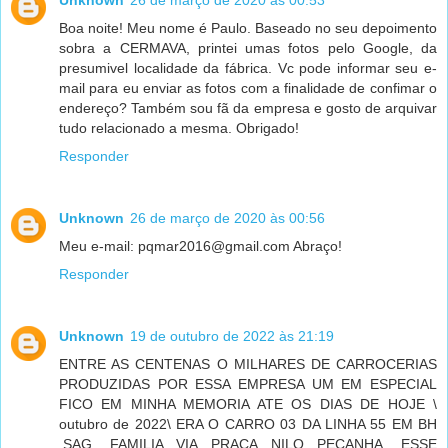
Unknown
26 de março de 2020 às 00:53
Boa noite! Meu nome é Paulo. Baseado no seu depoimento
sobra a CERMAVA, printei umas fotos pelo Google, da
presumivel localidade da fábrica. Vc pode informar seu e-
mail para eu enviar as fotos com a finalidade de confimar o
endereço? Também sou fã da empresa e gosto de arquivar
tudo relacionado a mesma. Obrigado!
Responder
Unknown
26 de março de 2020 às 00:56
Meu e-mail: pqmar2016@gmail.com Abraço!
Responder
Unknown
19 de outubro de 2022 às 21:19
ENTRE AS CENTENAS O MILHARES DE CARROCERIAS
PRODUZIDAS POR ESSA EMPRESA UM EM ESPECIAL
FICO EM MINHA MEMORIA ATE OS DIAS DE HOJE \
outubro de 2022\ ERA O CARRO 03 DA LINHA 55 EM BH
.SAG. FAMILIA VIA PRAÇA NILO PEÇANHA. ESSE