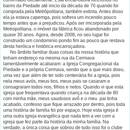
bairro da Piedade até inicio da década de 70 quando foi
comprada pela Metrôpolitana, também extinta. Antes disso
ela ja estava capemga, pois sofrera um incendio pouco
tempo antes que a prejudicou. Após ser imcorporada pela
Metropolitana, o imóvel da fábrica ficou abandonado por
quase 30 anos. Agora, desde 2008, no seu lugar foi
construido um condominio pondo fim ao pouco que restava
desta heróica e histórica encarroçadora.
No âmbito familiar duas coisas da nossa história que
tinham endereço na mesma rua da Cermava
lamentávelmente acabaram: a Igreja Congregacional da
Piedade e a própria Cermava, sendo que a que mais doeu,
uma vez que além de ter sido centenária foi a igreja, pois
nela meus avós, meus tios, meus pais se casaram e
consagraram todos nos, filhos e netos. Quando vi que esta
igreja que frequentava quando criança na década de 80
com minha mãe, meus saudosos avô e o meu pai tinha
acabado, confesso que fique arrazado por dentro, pois toda
uma história de familia foi por espaço. Hoje esta igreja é
uma outra igreja evangélica que nada tem a ver com a
igreja que fez parte da história da minha família. Na
verdade, a única coisa que sobrou de tudo isso foi o clube