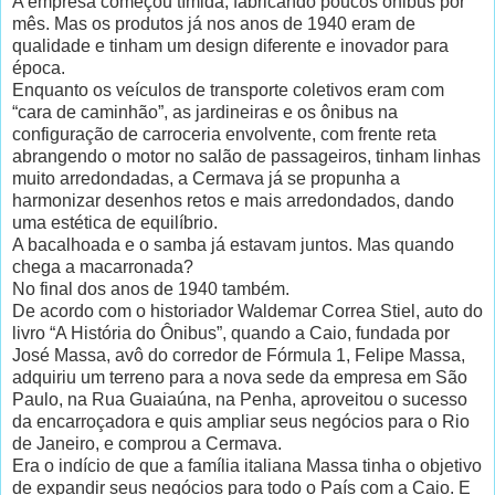
A empresa começou tímida, fabricando poucos ônibus por
mês. Mas os produtos já nos anos de 1940 eram de
qualidade e tinham um design diferente e inovador para
época.
Enquanto os veículos de transporte coletivos eram com
“cara de caminhão”, as jardineiras e os ônibus na
configuração de carroceria envolvente, com frente reta
abrangendo o motor no salão de passageiros, tinham linhas
muito arredondadas, a Cermava já se propunha a
harmonizar desenhos retos e mais arredondados, dando
uma estética de equilíbrio.
A bacalhoada e o samba já estavam juntos. Mas quando
chega a macarronada?
No final dos anos de 1940 também.
De acordo com o historiador Waldemar Correa Stiel, auto do
livro “A História do Ônibus”, quando a Caio, fundada por
José Massa, avô do corredor de Fórmula 1, Felipe Massa,
adquiriu um terreno para a nova sede da empresa em São
Paulo, na Rua Guaiaúna, na Penha, aproveitou o sucesso
da encarroçadora e quis ampliar seus negócios para o Rio
de Janeiro, e comprou a Cermava.
Era o indício de que a família italiana Massa tinha o objetivo
de expandir seus negócios para todo o País com a Caio. E