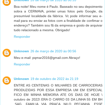
Unknown
26 de março de 2020 às 00:53
Boa noite! Meu nome é Paulo. Baseado no seu depoimento
sobra a CERMAVA, printei umas fotos pelo Google, da
presumivel localidade da fábrica. Vc pode informar seu e-
mail para eu enviar as fotos com a finalidade de confimar o
endereço? Também sou fã da empresa e gosto de arquivar
tudo relacionado a mesma. Obrigado!
Responder
Unknown
26 de março de 2020 às 00:56
Meu e-mail: pqmar2016@gmail.com Abraço!
Responder
Unknown
19 de outubro de 2022 às 21:19
ENTRE AS CENTENAS O MILHARES DE CARROCERIAS
PRODUZIDAS POR ESSA EMPRESA UM EM ESPECIAL
FICO EM MINHA MEMORIA ATE OS DIAS DE HOJE \
outubro de 2022\ ERA O CARRO 03 DA LINHA 55 EM BH
.SAG. FAMILIA VIA PRAÇA NILO PEÇANHA. ESSE