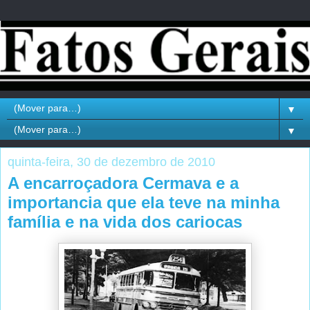
▼
▼
quinta-feira, 30 de dezembro de 2010
A encarroçadora Cermava e a
importancia que ela teve na minha
família e na vida dos cariocas