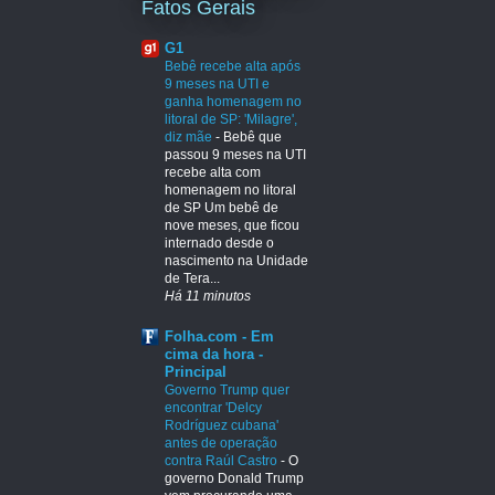
Fatos Gerais
G1
Bebê recebe alta após
9 meses na UTI e
ganha homenagem no
litoral de SP: 'Milagre',
diz mãe
-
Bebê que
passou 9 meses na UTI
recebe alta com
homenagem no litoral
de SP Um bebê de
nove meses, que ficou
internado desde o
nascimento na Unidade
de Tera...
Há 11 minutos
Folha.com - Em
cima da hora -
Principal
Governo Trump quer
encontrar 'Delcy
Rodríguez cubana'
antes de operação
contra Raúl Castro
-
O
governo Donald Trump