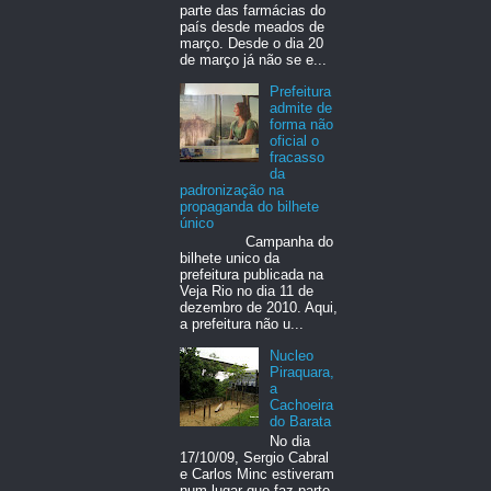
parte das farmácias do
país desde meados de
março. Desde o dia 20
de março já não se e...
Prefeitura
admite de
forma não
oficial o
fracasso
da
padronização na
propaganda do bilhete
único
Campanha do
bilhete unico da
prefeitura publicada na
Veja Rio no dia 11 de
dezembro de 2010. Aqui,
a prefeitura não u...
Nucleo
Piraquara,
a
Cachoeira
do Barata
No dia
17/10/09, Sergio Cabral
e Carlos Minc estiveram
num lugar que faz parte