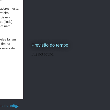
tadores nesta
efeito
s de ex-
a (fiada),
em nem
eles fariam
 fim da
Previsão do tempo
ssora está
ais antiga