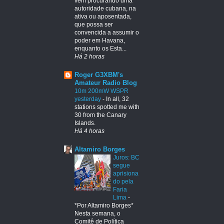
vem procurando uma
autoridade cubana, na
ativa ou aposentada,
que possa ser
convencida a assumir o
poder em Havana,
enquanto os Esta...
Há 2 horas
Roger G3XBM's
Amateur Radio Blog
10m 200mW WSPR
yesterday
-
In all, 32
stations spotted me with
30 from the Canary
Islands.
Há 4 horas
Altamiro Borges
Juros: BC
segue
aprisiona
do pela
Faria
Lima
-
*Por Altamiro Borges*
Nesta semana, o
Comitê de Política