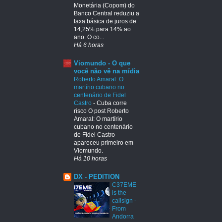
Monetária (Copom) do
Banco Central reduziu a
taxa básica de juros de
14,25% para 14% ao
ano. O co...
Há 6 horas
Viomundo - O que
você não vê na mídia
Roberto Amaral: O
martírio cubano no
centenário de Fidel
Castro
-
Cuba corre
risco O post Roberto
Amaral: O martírio
cubano no centenário
de Fidel Castro
apareceu primeiro em
Viomundo.
Há 10 horas
DX - PEDITION
C37EME
is the
callsign -
From
Andorra