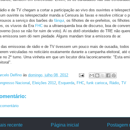
ádio e de TV chegam a cortar a participação ao vivo dos ouvintes e telespec
um ouvinte ou telespectador manda a Censura às favas e resolve criticar o pr
frouxos a serviço dos barões do
fânqui
, os filhotes de ex-prefeitos, os filhote
es, os víuvos da Era
FHC
ou a ultraesquerda boa de discurso, boa de convers
verno (isso se não for ruim de voto). Aí os
dotô otoridades
do TRE não quer
a emissora sem dó nem piedade. Alguns mandam tirar a emissora do ar.
 das emissoras de rádio e de TV tivessem um pouco mais de ousadia, todos 
erem veiculadas no noticiário exatamente durante a campanha eleitoral, até o
e no 2º turno. Uma vinheta em que um locutor diria laconicamente: "Esta emi
itoral".
rcelo Delfino
às
domingo, julho 08, 2012
ngresso Nacional
,
Eleições 2012
,
Esquerda
,
FHC
,
funk carioca
,
Rádio
,
TV
omentário:
comentário
is recente
Página inicial
Postagem m