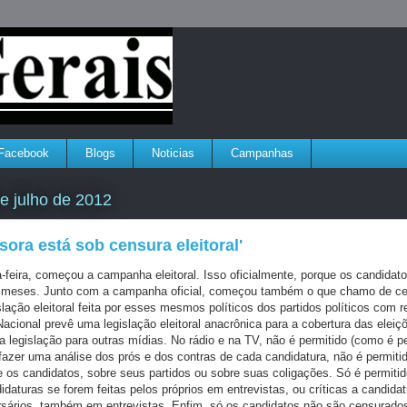
Facebook
Blogs
Noticias
Campanhas
e julho de 2012
sora está sob censura eleitoral'
-feira, começou a campanha eleitoral. Isso oficialmente, porque os candidato
 meses. Junto com a campanha oficial, começou também o que chamo de c
gislação eleitoral feita por esses mesmos políticos dos partidos políticos com 
cional prevê uma legislação eleitoral anacrônica para a cobertura das eleiçõ
da legislação para outras mídias. No rádio e na TV, não é permitido (como é p
fazer uma análise dos prós e dos contras de cada candidatura, não é permitid
 os candidatos, sobre seus partidos ou sobre suas coligações. Só é permitid
idaturas se forem feitas pelos próprios em entrevistas, ou críticas a candida
ersários, também em entrevistas. Enfim, só os candidatos não são censurado