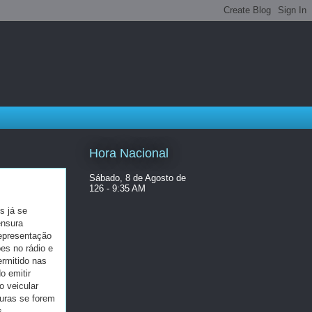
Hora Nacional
Sábado, 8 de Agosto de
126 - 9:35 AM
s já se
ensura
representação
es no rádio e
ermitido nas
o emitir
o veicular
turas se forem
s.