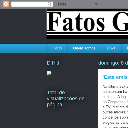
Início
Quem somos
Links
DiHitt
domingo, 8 d
'Esta emis
Na última sexta
apresentam há
Total de
eleitoral. A le
visualizações de
no Congresso Na
página
a TV, distinta 
outras mídias) 
conceitos sobre
elogios às cand
feitas por adv