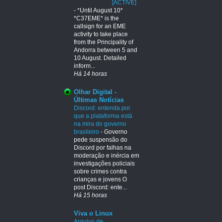
[ACTIVE]
-
*Until August 10*
*C37EME* is the
callsign for an EME
activity to take place
from the Principality of
Andorra between 5 and
10 August. Detailed
inform...
Há 14 horas
Olhar Digital -
Últimas Notícias
Discord: entenda por
que a plataforma está
na mira do governo
brasileiro
-
Governo
pede suspensão do
Discord por falhas na
moderação e inércia em
investigações policiais
sobre crimes contra
crianças e jovens O
post Discord: ente...
Há 15 horas
Viva o Linux
Arquivo de