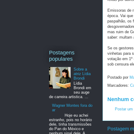
Emissoras de r
época. Vai que 
paspalhão, os 
desgovernador
mas ruim de Go
saber: multam 
Se os gestores
Postagens
vinhetas para s
populares
votação em 1º 
sob censura ele
Sobre a
atriz Lídia
Postado por
Ma
Brondi
Lídia
Marcadores:
Co
Brondi em
seu auge
de carreira artistica. ...
Nenhum c
Wagner Montes fora do
Postar um 
ar
Hoje eu achei
estranho, pois no horário
dele, tinha transmissões
Postagem ma
do Pan do México e
nenhum sinal dele. A