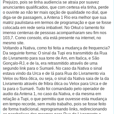
Prejuizo, pois se tinha audiencia se atraia por suavez
anunciantes qualificados, que com certesa ela tinha, perde
o ouvinte ao não ter mais opção de qualidade no dial, que
diga-se de passagem, a Antena 1 Rio era melhor que sua
matriz paulistana em termos de programação e que se fosse
colocada em rede seria imbativel. No Orkut o lamento foi
imenso centenas de pessoas acompanharam seu fim nos
103,7. Como consolo, ela está presente na internet, no
mesmo site.
Voltando a Nativa, como foi feita a mudança de frequencia?
Da seguinte forma: O sinal da Tupi era transmitido da Rua
do Livramento para sua torre de Am, em Itaóca, e São
Gonçalo-RJ, e de la, era retrasmitido através de uma
segundo link para o Sumaré. No caso da Nativa o sinal
estava vindo da Urca e de lá para Rua do Livramento via
Velox ou fibra ótica, ou seja, o sinal da Nativa saia de la da
Livramento através de fribra ótica ou Velox para Urca e de
la para o Sumaré. Tudo foi comandado pelo operador de
audio da Antena 1, no caso da Nativa, e da mesma em
relação a Tupi, o que permitiu que ouvesse esta mudança
em tempo recorde, sem muito trabalho, pois se fosse feito
de forma tradicional, reprogramando links, redirecionando