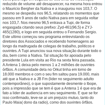
reduzido de volume até desaparecer, na mesma hora entrou
o Mauricio Bergher da Nativa e a inaugurou nos 103,7. O
mesmo se despediu nos 96,5, relatando os momentos que
passou em 9 anos de radio Nativa para em seguida voltar
nos 103,7. Nos mesmo 96,5 entrava a Tupi, de forma
engasgada citando seus prefixo: Zyd-461(96,5) e ZYJ-
465(1280), e logo em seguida entrou o Fernando Sergio.
Este ultimo começou seu programa entrevistando os
diretores dos Associados e recebendo homenagens ao
longo da madrugada de colegas de trabalho, politicos e
ouvintes. A Tupi anunciou sua nova situação durante todo o
dia, bem como a Nativa. Tal situação foi apoiada pelo
presidente Lula em visita ao Rio na sexta feira passada.
A Antena 1 deixa pelo menos 1 a 2 milhões de ouvintes
órfãos. A comunidade dela no Orkut tinha em torno de
18.000 membros e com o seu fim saltou para 19.000, mais
até que a Nativa e a JB Fm (lider no seguimento adulto
contemporâneo), o que supostamente desmente o Ibope,
pois a impressão que se tem é que a Antena 1 é que era de
fato a lider de audiencia em seu seguimento. E que se for
isso confirmado, teve-se ai um prejuizo mutuo, tanto do
Paulo Maia( dono da radio), como dos ouvintes órfãos.