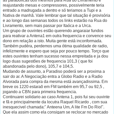
as parabolicas dos mesmos para Rua do Livramento e
reajustando mesas e compressores, possivelmente teria
entrado a madrugada a dentro e só teriamos a Tupi e a
Nativa de manhã. Vale lembrar que tal situação é provisória
e ao longo das semanas todos os links estarão na Rua do
Livramento, sem mais passar por Itaóca e a Urca.
Um grupo de ouvintes estão querendo angaraiar fundos
para reativar a Antena1 em outra frequencia e convence seu
dono em relação a isto. Muita gente está inconformada.
Também pudéra, perdemos uma ótima qualidade de radio,
infelizmente e espero que seja por pouco tempo. Torço que
estes ouvintes tenham sucesso nessa empreitada e ja dou
logo duas sugestões de frequencia 101,3 ( que foi
abandonada pelo dono), 105,7 e 104,5.
Mudando de assunto, a Paradiso poderá ser a proxima a
sair do ar. A Negociação entra a Globo Radio e a Radio
Alvorada para compra da mesma está avançadissima. Em
breve os 1220 estaraõ em FM também em 95,7 ou 92,5 ,
jogando a CBN para primeira frequencia.
Continuarei solidario ao caso Antena 1, pois fui seu ouvinte
e fã e principalmente da locutra Raquel Ricardo , com sua
inesquecivel chamada:" Anteena Um, A lite Fm Do Rio!".
Que ela assim como ela consigam se reclocar no mercado