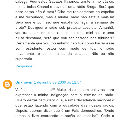
cabeça: Aqui estou Sapatos Italianos, um terninho básico,
minha bolsa Chanel e ouvindo uma rádio Brega! Será que
esse corpo não é meu? Olho-me rapidamente no espelho
e me reconheço, mas a minha Rádio não estava mais lá!
Será que é por isso que escolhi começar a semana de
preto? Desliguei o rádio sob protesto absoluto. Amanhã,
vou trabalhar com uma rasteirinha, uma mini saia e uma
blusa decotada, será que vou ser barrada nos tribunais?
Certamente que vou, no entanto não tive como barrar esse
som estridente, estou com medo de ligar o rádio
novamente, e se for a banda colapso! Não eu não
suportaria.
Responder
Unknown
1 de junho de 2009 às 12:54
Valéria estou de luto!!! Muito triste e sem palavras para
expressar a minha indignação com o término da rádio.
Quero deixar bem claro que, é uma decadência nacional o
que estão fazendo com a qualidade das nossas rádios.
Depois, querem dizer que é um País democrático. "Onde
temos a livre expressão e opção de escolha". Cade a