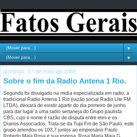
▼
▼
domingo, 17 de maio de 2009
Sobre o fim da Radio Antena 1 Rio.
Segundo foi divulgado na midia especializada em radio, a
tradicional Radio Antena 1 Rio (razão social Radio Lite FM
LTDA), deixará de existir apartir do dia primeiro de junho
para dar lugar a uma radio sertaneja do Grupo paulista
CBS, cujo o nome é razão de disputa entre eles e os
Diarios Associados. Trata-se da Tupi Fm de São Paulo. este
grupo arrendou os 103,7 juntos ao empresário Paulo
Roberto Maia Rosa e sua esposa, Rosa Maria Maia G