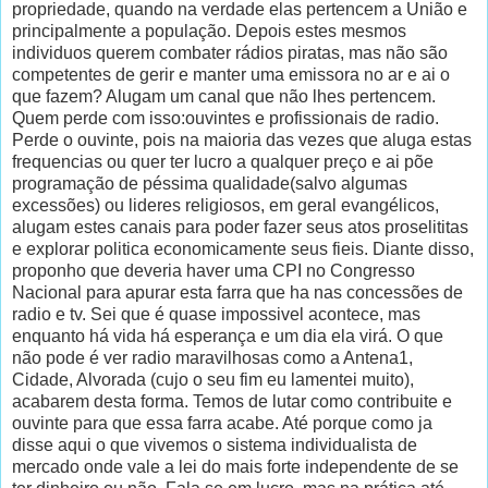
propriedade, quando na verdade elas pertencem a União e
principalmente a população. Depois estes mesmos
individuos querem combater rádios piratas, mas não são
competentes de gerir e manter uma emissora no ar e ai o
que fazem? Alugam um canal que não lhes pertencem.
Quem perde com isso:ouvintes e profissionais de radio.
Perde o ouvinte, pois na maioria das vezes que aluga estas
frequencias ou quer ter lucro a qualquer preço e ai põe
programação de péssima qualidade(salvo algumas
excessões) ou lideres religiosos, em geral evangélicos,
alugam estes canais para poder fazer seus atos proselititas
e explorar politica economicamente seus fieis. Diante disso,
proponho que deveria haver uma CPI no Congresso
Nacional para apurar esta farra que ha nas concessões de
radio e tv. Sei que é quase impossivel acontece, mas
enquanto há vida há esperança e um dia ela virá. O que
não pode é ver radio maravilhosas como a Antena1,
Cidade, Alvorada (cujo o seu fim eu lamentei muito),
acabarem desta forma. Temos de lutar como contribuite e
ouvinte para que essa farra acabe. Até porque como ja
disse aqui o que vivemos o sistema individualista de
mercado onde vale a lei do mais forte independente de se