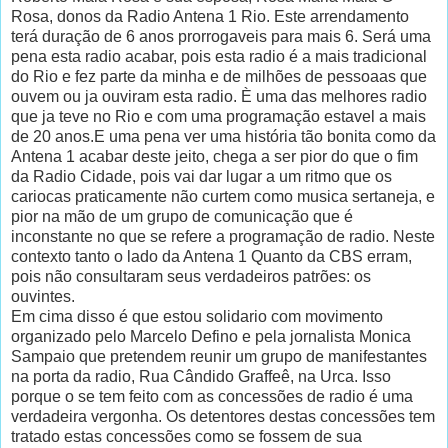
Rosa, donos da Radio Antena 1 Rio. Este arrendamento
terá duração de 6 anos prorrogaveis para mais 6. Será uma
pena esta radio acabar, pois esta radio é a mais tradicional
do Rio e fez parte da minha e de milhões de pessoaas que
ouvem ou ja ouviram esta radio. È uma das melhores radio
que ja teve no Rio e com uma programação estavel a mais
de 20 anos.E uma pena ver uma história tão bonita como da
Antena 1 acabar deste jeito, chega a ser pior do que o fim
da Radio Cidade, pois vai dar lugar a um ritmo que os
cariocas praticamente não curtem como musica sertaneja, e
pior na mão de um grupo de comunicação que é
inconstante no que se refere a programação de radio. Neste
contexto tanto o lado da Antena 1 Quanto da CBS erram,
pois não consultaram seus verdadeiros patrões: os
ouvintes.
Em cima disso é que estou solidario com movimento
organizado pelo Marcelo Defino e pela jornalista Monica
Sampaio que pretendem reunir um grupo de manifestantes
na porta da radio, Rua Cândido Graffeê, na Urca. Isso
porque o se tem feito com as concessões de radio é uma
verdadeira vergonha. Os detentores destas concessões tem
tratado estas concessões como se fossem de sua