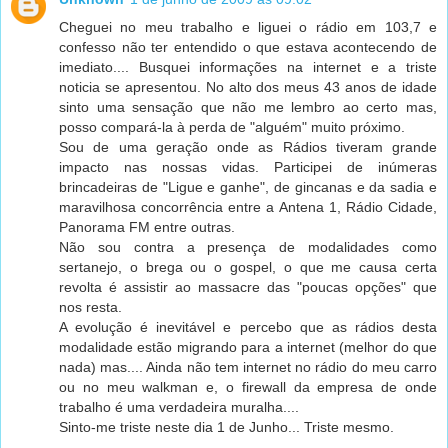
Cheguei no meu trabalho e liguei o rádio em 103,7 e
confesso não ter entendido o que estava acontecendo de
imediato.... Busquei informações na internet e a triste
noticia se apresentou. No alto dos meus 43 anos de idade
sinto uma sensação que não me lembro ao certo mas,
posso compará-la à perda de "alguém" muito próximo.
Sou de uma geração onde as Rádios tiveram grande
impacto nas nossas vidas. Participei de inúmeras
brincadeiras de "Ligue e ganhe", de gincanas e da sadia e
maravilhosa concorrência entre a Antena 1, Rádio Cidade,
Panorama FM entre outras.
Não sou contra a presença de modalidades como
sertanejo, o brega ou o gospel, o que me causa certa
revolta é assistir ao massacre das "poucas opções" que
nos resta.
A evolução é inevitável e percebo que as rádios desta
modalidade estão migrando para a internet (melhor do que
nada) mas.... Ainda não tem internet no rádio do meu carro
ou no meu walkman e, o firewall da empresa de onde
trabalho é uma verdadeira muralha....
Sinto-me triste neste dia 1 de Junho... Triste mesmo.