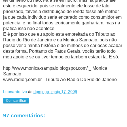
ter dinheiro ou não. Fala se em lucro, mas na prática até
este é esquecido, pois se realmente ele fosse de fato
priorizado, talves a distribuição de renda fosse até melhor,
ja que cada individuo seria encarado como consumidor em
potencial e no final todos teoricamente ganhariam, mas na
pratica isso não acontece.
E é por isso que eu apoio esta empreitada do Tributo ao
Radio do Rio de Janeiro e da Monica Sampaio, pois não
posso ver a minha história e de milhoes de cariocas acabar
desta forma. Porttanto do Fatos Gerais, vocês terão todo
meu apoio e se ou tiver tempo eu também estarei la. E só.
http://www.monica-sampaio.blogspot.com/ _ Monica
Sampaio
www.radiorj.com.br - Tributo Ao Radio Do Rio de Janeiro
Leonardo Ivo
às
domingo, maio 17, 2009
Compartilhar
97 comentários: