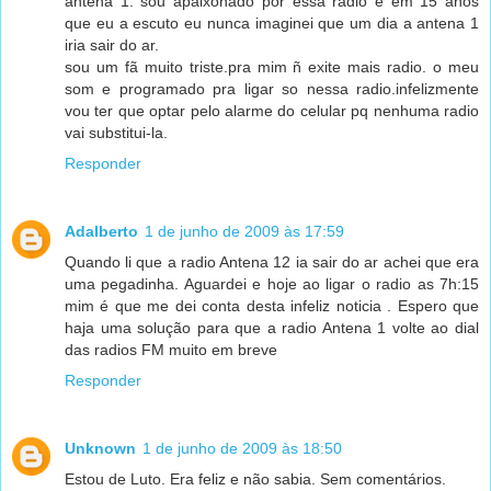
antena 1. sou apaixonado por essa radio e em 15 anos
que eu a escuto eu nunca imaginei que um dia a antena 1
iria sair do ar.
sou um fã muito triste.pra mim ñ exite mais radio. o meu
som e programado pra ligar so nessa radio.infelizmente
vou ter que optar pelo alarme do celular pq nenhuma radio
vai substitui-la.
Responder
Adalberto
1 de junho de 2009 às 17:59
Quando li que a radio Antena 12 ia sair do ar achei que era
uma pegadinha. Aguardei e hoje ao ligar o radio as 7h:15
mim é que me dei conta desta infeliz noticia . Espero que
haja uma solução para que a radio Antena 1 volte ao dial
das radios FM muito em breve
Responder
Unknown
1 de junho de 2009 às 18:50
Estou de Luto. Era feliz e não sabia. Sem comentários.