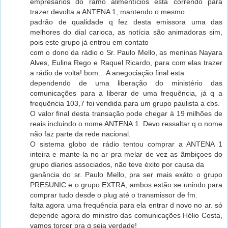
empresários do ramo alimentícios esta correndo para
trazer devolta a ANTENA 1, mantendo o mesmo
padrão de qualidade q fez desta emissora uma das
melhores do dial carioca, as notícia são animadoras sim,
pois este grupo já entrou em contato
com o dono da rádio o Sr. Paulo Mello, as meninas Nayara
Alves, Eulina Rego e Raquel Ricardo, para com elas trazer
a rádio de volta! bom... A anegociação final esta
dependendo de uma liberação do ministério das
comunicações para a liberar de uma frequência, já q a
frequência 103,7 foi vendida para um grupo paulista a cbs.
O valor final desta transação pode chegar à 19 milhões de
reais incluindo o nome ANTENA 1. Devo ressaltar q o nome
não faz parte da rede nacional.
O sistema globo de rádio tentou comprar a ANTENA 1
inteira e mante-la no ar pra melar de vez as ãmbiçoes do
grupo diarios associados, não teve éxito por causa da
ganância do sr. Paulo Mello, pra ser mais exáto o grupo
PRESUNIC e o grupo EXTRA, ambos estão se unindo para
comprar tudo desde o plug até o transmissor de fm.
falta agora uma frequência para ela entrar d novo no ar. só
depende agora do ministro das comunicações Hélio Costa,
vamos torcer pra q seja verdade!