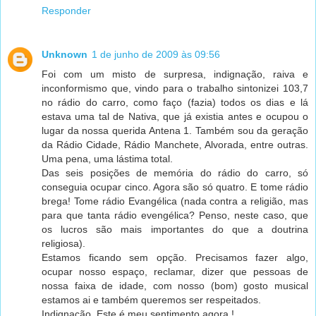
Responder
Unknown
1 de junho de 2009 às 09:56
Foi com um misto de surpresa, indignação, raiva e
inconformismo que, vindo para o trabalho sintonizei 103,7
no rádio do carro, como faço (fazia) todos os dias e lá
estava uma tal de Nativa, que já existia antes e ocupou o
lugar da nossa querida Antena 1. Também sou da geração
da Rádio Cidade, Rádio Manchete, Alvorada, entre outras.
Uma pena, uma lástima total.
Das seis posições de memória do rádio do carro, só
conseguia ocupar cinco. Agora são só quatro. E tome rádio
brega! Tome rádio Evangélica (nada contra a religião, mas
para que tanta rádio evengélica? Penso, neste caso, que
os lucros são mais importantes do que a doutrina
religiosa).
Estamos ficando sem opção. Precisamos fazer algo,
ocupar nosso espaço, reclamar, dizer que pessoas de
nossa faixa de idade, com nosso (bom) gosto musical
estamos ai e também queremos ser respeitados.
Indignação. Este é meu sentimento agora !