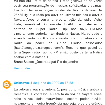
Eu não era um fã da antena 1 mas gostava de as vezes
ouvir sua programação de musicas sofisticadas e calmas.
Era bom ter essa opção no dial do Rio de Janeiro. As
23h55 liguei o rádio pra ouvir os ultimos minutos e ouvir a
Nayara Alves encerrar a programação da rádio. Achei
triste, lamentável. Sou ouvinte do AM tb e gostei só da
entrada da Super Rádio Tupi nos 96,5 FM.Mas
sinceramente poderiam ter tirado a Nativa. Na verdade o
arrendamento por 6 anos a venda dos probrietário s da
Radio ao poder do Grupo Diários associados
(http://fatosgerais.blogspot.com/). Resumo que gostei de
ter a Super radio Tupi no FM e não gostei de ter a Nativa
acabar com a Antena 1.
Bruno Bastos _Jacarepaguá-Rio de janeiro
Responder
Unknown
1 de junho de 2009 às 15:58
Eu adorava ouvir a antena 1, pois curto música antiga e
romântica. E confesso, eu era fã da voz da Nayara Alves,
acho a voz dela maravilhosa, espero poder ouvi-la,
novamente em outra frequência que seja, e de preferência