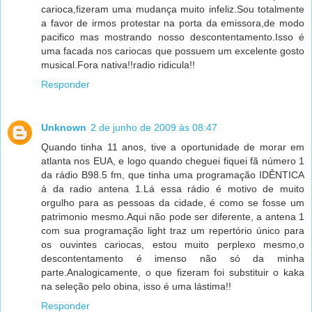
carioca,fizeram uma mudança muito infeliz.Sou totalmente
a favor de irmos protestar na porta da emissora,de modo
pacifico mas mostrando nosso descontentamento.Isso é
uma facada nos cariocas que possuem um excelente gosto
musical.Fora nativa!!radio ridicula!!
Responder
Unknown
2 de junho de 2009 às 08:47
Quando tinha 11 anos, tive a oportunidade de morar em
atlanta nos EUA, e logo quando cheguei fiquei fã número 1
da rádio B98.5 fm, que tinha uma programação IDÊNTICA
á da radio antena 1.Lá essa rádio é motivo de muito
orgulho para as pessoas da cidade, é como se fosse um
patrimonio mesmo.Aqui não pode ser diferente, a antena 1
com sua programação light traz um repertório único para
os ouvintes cariocas, estou muito perplexo mesmo,o
descontentamento é imenso não só da minha
parte.Analogicamente, o que fizeram foi substituir o kaka
na seleção pelo obina, isso é uma lástima!!
Responder