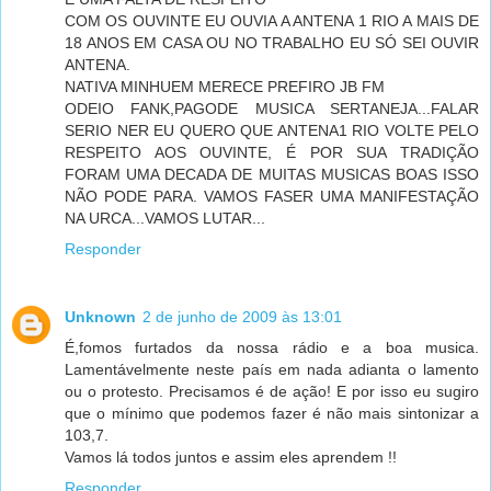
COM OS OUVINTE EU OUVIA A ANTENA 1 RIO A MAIS DE
18 ANOS EM CASA OU NO TRABALHO EU SÓ SEI OUVIR
ANTENA.
NATIVA MINHUEM MERECE PREFIRO JB FM
ODEIO FANK,PAGODE MUSICA SERTANEJA...FALAR
SERIO NER EU QUERO QUE ANTENA1 RIO VOLTE PELO
RESPEITO AOS OUVINTE, É POR SUA TRADIÇÃO
FORAM UMA DECADA DE MUITAS MUSICAS BOAS ISSO
NÃO PODE PARA. VAMOS FASER UMA MANIFESTAÇÃO
NA URCA...VAMOS LUTAR...
Responder
Unknown
2 de junho de 2009 às 13:01
É,fomos furtados da nossa rádio e a boa musica.
Lamentávelmente neste país em nada adianta o lamento
ou o protesto. Precisamos é de ação! E por isso eu sugiro
que o mínimo que podemos fazer é não mais sintonizar a
103,7.
Vamos lá todos juntos e assim eles aprendem !!
Responder