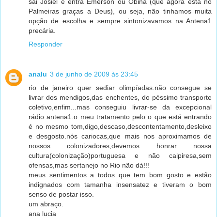
sai Josiel e entra Emerson ou Obina (que agora está no
Palmeiras graças a Deus), ou seja, não tinhamos muita
opção de escolha e sempre sintonizavamos na Antena1
precária.
Responder
analu
3 de junho de 2009 às 23:45
rio de janeiro quer sediar olimpíadas.não consegue se
livrar dos mendigos,das enchentes, do péssimo transporte
coletivo,enfim...mas conseguiu livrar-se da excepcional
rádio antena1.o meu tratamento pelo o que está entrando
é no mesmo tom,digo,descaso,descontentamento,desleixo
e desgosto.nós cariocas,que mais nos aproximamos de
nossos colonizadores,devemos honrar nossa
cultura(colonização)portuguesa e não caipiresa,sem
ofensas,mas sertanejo no Rio não dá!!!
meus sentimentos a todos que tem bom gosto e estão
indignados com tamanha insensatez e tiveram o bom
senso de postar isso.
um abraço.
ana lucia