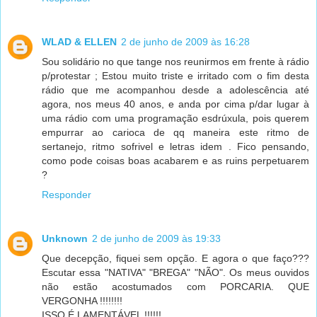
WLAD & ELLEN
2 de junho de 2009 às 16:28
Sou solidário no que tange nos reunirmos em frente à rádio
p/protestar ; Estou muito triste e irritado com o fim desta
rádio que me acompanhou desde a adolescência até
agora, nos meus 40 anos, e anda por cima p/dar lugar à
uma rádio com uma programação esdrúxula, pois querem
empurrar ao carioca de qq maneira este ritmo de
sertanejo, ritmo sofrivel e letras idem . Fico pensando,
como pode coisas boas acabarem e as ruins perpetuarem
?
Responder
Unknown
2 de junho de 2009 às 19:33
Que decepção, fiquei sem opção. E agora o que faço???
Escutar essa "NATIVA" "BREGA" "NÃO". Os meus ouvidos
não estão acostumados com PORCARIA. QUE
VERGONHA !!!!!!!!
ISSO É LAMENTÁVEL !!!!!!