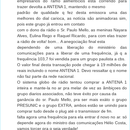
empresários do ramo alimentícios esta correndo para
trazer devolta a ANTENA 1, mantendo o mesmo
padrão de qualidade q fez desta emissora uma das
melhores do dial carioca, as notícia são animadoras sim,
pois este grupo já entrou em contato
com o dono da rádio o Sr. Paulo Mello, as meninas Nayara
Alves, Eulina Rego e Raquel Ricardo, para com elas trazer
a rádio de volta! bom... A anegociação final esta
dependendo de uma liberação do ministério das
comunicações para a liberar de uma frequência, já q a
frequência 103,7 foi vendida para um grupo paulista a cbs.
O valor final desta transação pode chegar à 19 milhões de
reais incluindo o nome ANTENA 1. Devo ressaltar q o nome
não faz parte da rede nacional.
O sistema globo de rádio tentou comprar a ANTENA 1
inteira e mante-la no ar pra melar de vez as ãmbiçoes do
grupo diarios associados, não teve éxito por causa da
ganância do sr. Paulo Mello, pra ser mais exáto o grupo
PRESUNIC e o grupo EXTRA, ambos estão se unindo para
comprar tudo desde o plug até o transmissor de fm.
falta agora uma frequência para ela entrar d novo no ar. só
depende agora do ministro das comunicações Hélio Costa,
vamos torcer pra q seja verdade!