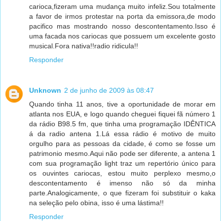
carioca,fizeram uma mudança muito infeliz.Sou totalmente
a favor de irmos protestar na porta da emissora,de modo
pacifico mas mostrando nosso descontentamento.Isso é
uma facada nos cariocas que possuem um excelente gosto
musical.Fora nativa!!radio ridicula!!
Responder
Unknown
2 de junho de 2009 às 08:47
Quando tinha 11 anos, tive a oportunidade de morar em
atlanta nos EUA, e logo quando cheguei fiquei fã número 1
da rádio B98.5 fm, que tinha uma programação IDÊNTICA
á da radio antena 1.Lá essa rádio é motivo de muito
orgulho para as pessoas da cidade, é como se fosse um
patrimonio mesmo.Aqui não pode ser diferente, a antena 1
com sua programação light traz um repertório único para
os ouvintes cariocas, estou muito perplexo mesmo,o
descontentamento é imenso não só da minha
parte.Analogicamente, o que fizeram foi substituir o kaka
na seleção pelo obina, isso é uma lástima!!
Responder