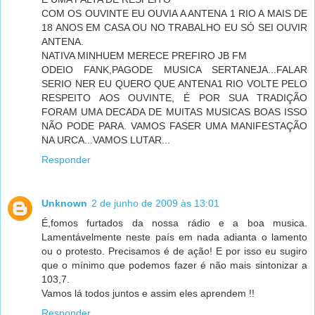
COM OS OUVINTE EU OUVIA A ANTENA 1 RIO A MAIS DE
18 ANOS EM CASA OU NO TRABALHO EU SÓ SEI OUVIR
ANTENA.
NATIVA MINHUEM MERECE PREFIRO JB FM
ODEIO FANK,PAGODE MUSICA SERTANEJA...FALAR
SERIO NER EU QUERO QUE ANTENA1 RIO VOLTE PELO
RESPEITO AOS OUVINTE, É POR SUA TRADIÇÃO
FORAM UMA DECADA DE MUITAS MUSICAS BOAS ISSO
NÃO PODE PARA. VAMOS FASER UMA MANIFESTAÇÃO
NA URCA...VAMOS LUTAR...
Responder
Unknown
2 de junho de 2009 às 13:01
É,fomos furtados da nossa rádio e a boa musica.
Lamentávelmente neste país em nada adianta o lamento
ou o protesto. Precisamos é de ação! E por isso eu sugiro
que o mínimo que podemos fazer é não mais sintonizar a
103,7.
Vamos lá todos juntos e assim eles aprendem !!
Responder