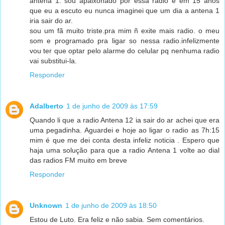
antena 1. sou apaixonado por essa radio e em 15 anos
que eu a escuto eu nunca imaginei que um dia a antena 1
iria sair do ar.
sou um fã muito triste.pra mim ñ exite mais radio. o meu
som e programado pra ligar so nessa radio.infelizmente
vou ter que optar pelo alarme do celular pq nenhuma radio
vai substitui-la.
Responder
Adalberto
1 de junho de 2009 às 17:59
Quando li que a radio Antena 12 ia sair do ar achei que era
uma pegadinha. Aguardei e hoje ao ligar o radio as 7h:15
mim é que me dei conta desta infeliz noticia . Espero que
haja uma solução para que a radio Antena 1 volte ao dial
das radios FM muito em breve
Responder
Unknown
1 de junho de 2009 às 18:50
Estou de Luto. Era feliz e não sabia. Sem comentários.