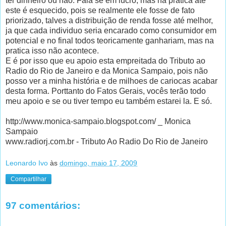
ter dinheiro ou não. Fala se em lucro, mas na prática até
este é esquecido, pois se realmente ele fosse de fato
priorizado, talves a distribuição de renda fosse até melhor,
ja que cada individuo seria encarado como consumidor em
potencial e no final todos teoricamente ganhariam, mas na
pratica isso não acontece.
E é por isso que eu apoio esta empreitada do Tributo ao
Radio do Rio de Janeiro e da Monica Sampaio, pois não
posso ver a minha história e de milhoes de cariocas acabar
desta forma. Porttanto do Fatos Gerais, vocês terão todo
meu apoio e se ou tiver tempo eu também estarei la. E só.
http://www.monica-sampaio.blogspot.com/ _ Monica
Sampaio
www.radiorj.com.br - Tributo Ao Radio Do Rio de Janeiro
Leonardo Ivo
às
domingo, maio 17, 2009
Compartilhar
97 comentários: