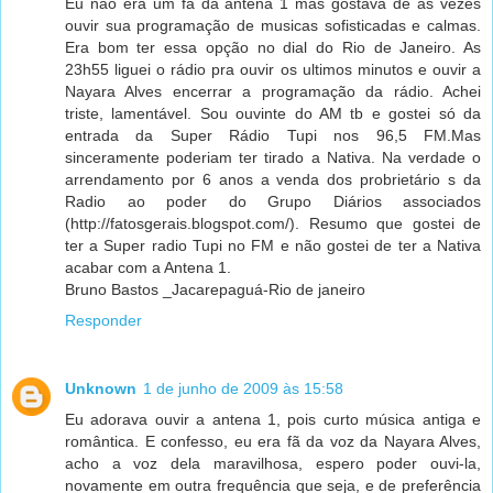
Eu não era um fã da antena 1 mas gostava de as vezes
ouvir sua programação de musicas sofisticadas e calmas.
Era bom ter essa opção no dial do Rio de Janeiro. As
23h55 liguei o rádio pra ouvir os ultimos minutos e ouvir a
Nayara Alves encerrar a programação da rádio. Achei
triste, lamentável. Sou ouvinte do AM tb e gostei só da
entrada da Super Rádio Tupi nos 96,5 FM.Mas
sinceramente poderiam ter tirado a Nativa. Na verdade o
arrendamento por 6 anos a venda dos probrietário s da
Radio ao poder do Grupo Diários associados
(http://fatosgerais.blogspot.com/). Resumo que gostei de
ter a Super radio Tupi no FM e não gostei de ter a Nativa
acabar com a Antena 1.
Bruno Bastos _Jacarepaguá-Rio de janeiro
Responder
Unknown
1 de junho de 2009 às 15:58
Eu adorava ouvir a antena 1, pois curto música antiga e
romântica. E confesso, eu era fã da voz da Nayara Alves,
acho a voz dela maravilhosa, espero poder ouvi-la,
novamente em outra frequência que seja, e de preferência