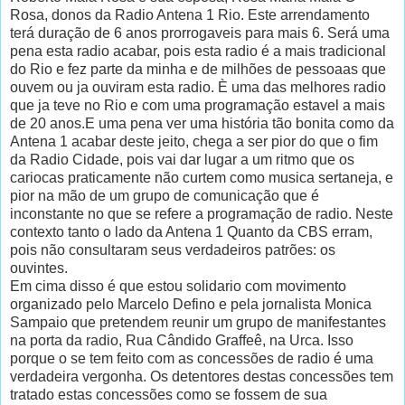
Rosa, donos da Radio Antena 1 Rio. Este arrendamento
terá duração de 6 anos prorrogaveis para mais 6. Será uma
pena esta radio acabar, pois esta radio é a mais tradicional
do Rio e fez parte da minha e de milhões de pessoaas que
ouvem ou ja ouviram esta radio. È uma das melhores radio
que ja teve no Rio e com uma programação estavel a mais
de 20 anos.E uma pena ver uma história tão bonita como da
Antena 1 acabar deste jeito, chega a ser pior do que o fim
da Radio Cidade, pois vai dar lugar a um ritmo que os
cariocas praticamente não curtem como musica sertaneja, e
pior na mão de um grupo de comunicação que é
inconstante no que se refere a programação de radio. Neste
contexto tanto o lado da Antena 1 Quanto da CBS erram,
pois não consultaram seus verdadeiros patrões: os
ouvintes.
Em cima disso é que estou solidario com movimento
organizado pelo Marcelo Defino e pela jornalista Monica
Sampaio que pretendem reunir um grupo de manifestantes
na porta da radio, Rua Cândido Graffeê, na Urca. Isso
porque o se tem feito com as concessões de radio é uma
verdadeira vergonha. Os detentores destas concessões tem
tratado estas concessões como se fossem de sua