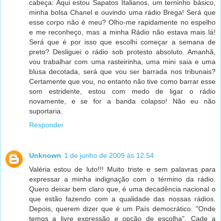
cabeça: Aqui estou Sapatos Italianos, um terninho básico,
minha bolsa Chanel e ouvindo uma rádio Brega! Será que
esse corpo não é meu? Olho-me rapidamente no espelho
e me reconheço, mas a minha Rádio não estava mais lá!
Será que é por isso que escolhi começar a semana de
preto? Desliguei o rádio sob protesto absoluto. Amanhã,
vou trabalhar com uma rasteirinha, uma mini saia e uma
blusa decotada, será que vou ser barrada nos tribunais?
Certamente que vou, no entanto não tive como barrar esse
som estridente, estou com medo de ligar o rádio
novamente, e se for a banda colapso! Não eu não
suportaria.
Responder
Unknown
1 de junho de 2009 às 12:54
Valéria estou de luto!!! Muito triste e sem palavras para
expressar a minha indignação com o término da rádio.
Quero deixar bem claro que, é uma decadência nacional o
que estão fazendo com a qualidade das nossas rádios.
Depois, querem dizer que é um País democrático. "Onde
temos a livre expressão e opção de escolha". Cade a