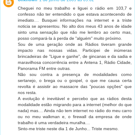
Cheguei no meu trabalho e liguei o rádio em 103,7 e
confesso não ter entendido o que estava acontecendo de
imediato.... Busquei informações na internet e a triste
noticia se apresentou. No alto dos meus 43 anos de idade
sinto uma sensação que não me lembro ao certo mas,
posso compará-la à perda de "alguém" muito próximo.
Sou de uma geração onde as Rádios tiveram grande
impacto nas nossas vidas. Participei de inúmeras
brincadeiras de "Ligue e ganhe", de gincanas e da sadia e
maravilhosa concorrência entre a Antena 1, Rádio Cidade,
Panorama FM entre outras.
Não sou contra a presença de modalidades como
sertanejo, o brega ou o gospel, o que me causa certa
revolta é assistir ao massacre das "poucas opções" que
nos resta.
A evolução é inevitável e percebo que as rádios desta
modalidade estão migrando para a internet (melhor do que
nada) mas.... Ainda não tem internet no rádio do meu carro
ou no meu walkman e, o firewall da empresa de onde
trabalho é uma verdadeira muralha....
Sinto-me triste neste dia 1 de Junho... Triste mesmo.