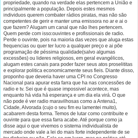
propriedade, quando na verdade elas pertencem a União e
principalmente a população. Depois estes mesmos
individuos querem combater rádios piratas, mas não são
competentes de gerir e manter uma emissora no ar e ai o
que fazem? Alugam um canal que não lhes pertencem.
Quem perde com isso:ouvintes e profissionais de radio.
Perde o ouvinte, pois na maioria das vezes que aluga estas
frequencias ou quer ter lucro a qualquer preço e ai põe
programação de péssima qualidade(salvo algumas
excessões) ou lideres religiosos, em geral evangélicos,
alugam estes canais para poder fazer seus atos proselititas
e explorar politica economicamente seus fieis. Diante disso,
proponho que deveria haver uma CPI no Congresso
Nacional para apurar esta farra que ha nas concessões de
radio e tv. Sei que é quase impossivel acontece, mas
enquanto há vida há esperança e um dia ela virá. O que
não pode é ver radio maravilhosas como a Antena1,
Cidade, Alvorada (cujo o seu fim eu lamentei muito),
acabarem desta forma. Temos de lutar como contribuite e
ouvinte para que essa farra acabe. Até porque como ja
disse aqui o que vivemos o sistema individualista de
mercado onde vale a lei do mais forte independente de se