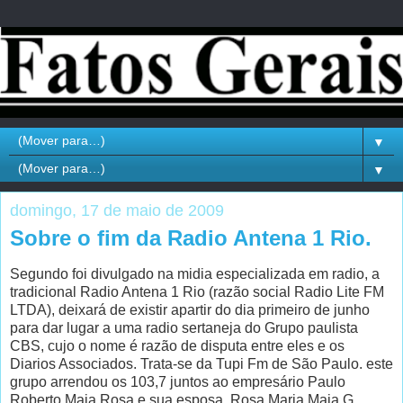
▼
▼
domingo, 17 de maio de 2009
Sobre o fim da Radio Antena 1 Rio.
Segundo foi divulgado na midia especializada em radio, a
tradicional Radio Antena 1 Rio (razão social Radio Lite FM
LTDA), deixará de existir apartir do dia primeiro de junho
para dar lugar a uma radio sertaneja do Grupo paulista
CBS, cujo o nome é razão de disputa entre eles e os
Diarios Associados. Trata-se da Tupi Fm de São Paulo. este
grupo arrendou os 103,7 juntos ao empresário Paulo
Roberto Maia Rosa e sua esposa, Rosa Maria Maia G