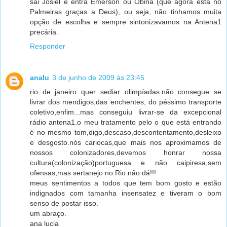
sai Josiel e entra Emerson ou Obina (que agora está no
Palmeiras graças a Deus), ou seja, não tinhamos muita
opção de escolha e sempre sintonizavamos na Antena1
precária.
Responder
analu
3 de junho de 2009 às 23:45
rio de janeiro quer sediar olimpíadas.não consegue se
livrar dos mendigos,das enchentes, do péssimo transporte
coletivo,enfim...mas conseguiu livrar-se da excepcional
rádio antena1.o meu tratamento pelo o que está entrando
é no mesmo tom,digo,descaso,descontentamento,desleixo
e desgosto.nós cariocas,que mais nos aproximamos de
nossos colonizadores,devemos honrar nossa
cultura(colonização)portuguesa e não caipiresa,sem
ofensas,mas sertanejo no Rio não dá!!!
meus sentimentos a todos que tem bom gosto e estão
indignados com tamanha insensatez e tiveram o bom
senso de postar isso.
um abraço.
ana lucia