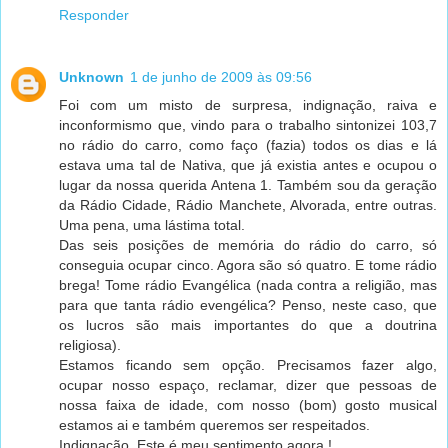
Responder
Unknown
1 de junho de 2009 às 09:56
Foi com um misto de surpresa, indignação, raiva e
inconformismo que, vindo para o trabalho sintonizei 103,7
no rádio do carro, como faço (fazia) todos os dias e lá
estava uma tal de Nativa, que já existia antes e ocupou o
lugar da nossa querida Antena 1. Também sou da geração
da Rádio Cidade, Rádio Manchete, Alvorada, entre outras.
Uma pena, uma lástima total.
Das seis posições de memória do rádio do carro, só
conseguia ocupar cinco. Agora são só quatro. E tome rádio
brega! Tome rádio Evangélica (nada contra a religião, mas
para que tanta rádio evengélica? Penso, neste caso, que
os lucros são mais importantes do que a doutrina
religiosa).
Estamos ficando sem opção. Precisamos fazer algo,
ocupar nosso espaço, reclamar, dizer que pessoas de
nossa faixa de idade, com nosso (bom) gosto musical
estamos ai e também queremos ser respeitados.
Indignação. Este é meu sentimento agora !