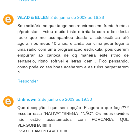
WLAD & ELLEN
2 de junho de 2009 às 16:28
Sou solidário no que tange nos reunirmos em frente à rádio
p/protestar ; Estou muito triste e irritado com o fim desta
rádio que me acompanhou desde a adolescência até
agora, nos meus 40 anos, e anda por cima p/dar lugar à
uma rádio com uma programação esdrúxula, pois querem
empurrar ao carioca de qq maneira este ritmo de
sertanejo, ritmo sofrivel e letras idem . Fico pensando,
como pode coisas boas acabarem e as ruins perpetuarem
?
Responder
Unknown
2 de junho de 2009 às 19:33
Que decepção, fiquei sem opção. E agora o que faço???
Escutar essa "NATIVA" "BREGA" "NÃO". Os meus ouvidos
não estão acostumados com PORCARIA. QUE
VERGONHA !!!!!!!!
ISSO É LAMENTÁVEL !!!!!!