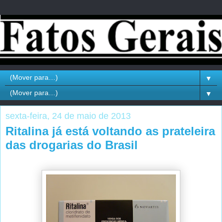
▼
▼
sexta-feira, 24 de maio de 2013
Ritalina já está voltando as prateleira
das drogarias do Brasil