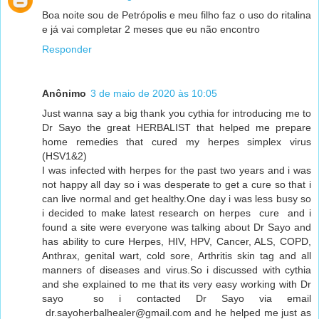
Boa noite sou de Petrópolis e meu filho faz o uso do ritalina
e já vai completar 2 meses que eu não encontro
Responder
Anônimo
3 de maio de 2020 às 10:05
Just wanna say a big thank you cythia for introducing me to
Dr Sayo the great HERBALIST that helped me prepare
home remedies that cured my herpes simplex virus
(HSV1&2)
I was infected with herpes for the past two years and i was
not happy all day so i was desperate to get a cure so that i
can live normal and get healthy.One day i was less busy so
i decided to make latest research on herpes cure and i
found a site were everyone was talking about Dr Sayo and
has ability to cure Herpes, HIV, HPV, Cancer, ALS, COPD,
Anthrax, genital wart, cold sore, Arthritis skin tag and all
manners of diseases and virus.So i discussed with cythia
and she explained to me that its very easy working with Dr
sayo so i contacted Dr Sayo via email
dr.sayoherbalhealer@gmail.com and he helped me just as