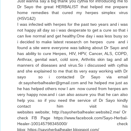
Just wanna say a big thank you cythia for introducing me to
Dr Sayo the great HERBALIST that helped me prepare
home remedies that cured my herpes simplex virus
(HSV1&2)
I was infected with herpes for the past two years and i was
not happy all day so i was desperate to get a cure so that i
can live normal and get healthy.One day i was less busy so
i decided to make latest research on herpes cure and i
found a site were everyone was talking about Dr Sayo and
has ability to cure Herpes, HIV, HPV, Cancer, ALS, COPD,
Anthrax, genital wart, cold sore, Arthritis skin tag and all
manners of diseases and virus.So i discussed with cythia
and she explained to me that its very easy working with Dr
sayo so i contacted Dr Sayo via email
dr.sayoherbalhealer@gmail.com and he helped me just as
he has helped others now I am now cured from herpes am
very happy now.and i can also assure you that he can also
help you. so if you need the service of Dr Sayo kindly
contact him visit his
websites website; http://sayoherbalhealer.website2.me/ Or
check FB Page https://www.facebook.com/Sayo-Herbal-
Healer-100145798345000/ check
blog: https://sayoherbalhealer.blogspot.com/