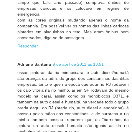
Limpo que faliu ano passado) comprava ônibus de
empresas cariocas e os colocava em regime de
emergência
com as cores originais mudando apenas o nome da
companhia. Era possível ver os nomes das linhas cariocas
pintados em plaquinhas no teto. Mas eram ônibus bem
conservados, diga-se de passagem.
Responder
Adriano Santana
9 de abril de 2011 às 13:51
essas pinturas da rio minho/icaraí e auto diesel/humaitá
são eranças da adm. do grupo dos constantinos das ditas
empresas, tanto é que na época que aqui no RJ rodavam
os caio vitória na rio minho, aí em SP rodavam do mesmo
modelo na icaraí, assim como os monoblocos O371, e
tambem na auto diesel e humaitá. na verdade todo o grupo
breda daqui do RJ (breda rio, auto diesel e andorinha) já
passou pelas mãos dos constantinos, e de surpresa a rio
minho tambem passou. reparem que as "barrinhas da
pintura da auto diesel/ humaitá são iguais as da rio
minho/icaraí. só mudam as cores