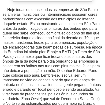
Hoje todas ou quase todas as empresas de São Paulo
sejam elas municipais ou intermunicipais possuem cores
padronizadas com excessão dos municipios do interior
daquele estado. Estou mostrando aqui como era São Paulo
antes da padronização das pinturas dos ônibus que para
quem não sabe, começou com o falecido dono do Itau que
foi prefeito daquela cidade no final da década de 70 e que
muitos transtornos trouxe para as empresas, população e
até encarroçadoras que foram pegas de surpresa. Na época
da Erundina foi ainda pior. E hoje o EMTU( o Detro de São
Paulo) vira e mexe quer ficar trocando as pinturas dos
ônibus de lá da noite para o dia obrigando as empresas a
colocarem os ônibus nas ruas com pinturas mal feitas para
não deixar a população na mão. O senhor Eduardo Paes
quer colocar isso aqui. Lembre-se, isso vai ser um
transtorno na vida do carioca pior do que a mudança de
entrada no ônibus, pois vai ter muita gente pegando ônibus
errado e parando em local perigoso e sendo assaltada. Vai
virar fonte de preconceitos, pois os ônibus oriundos da
verdadeira Zona Oeste( que vai de Deodoro a Santa Cruz)
e Norte serão estigmatizados por quem mora na Barra e