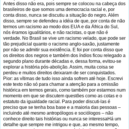
Antes disso não era, pois sempre se colocou na cabeça dos
brasileiros de que somos uma democracia racial e, por
conta disso, nunca se discutiu a situação do negro. Além
disso, sempre se defendeu a idéia de que, por conta de não
termos um racismo ao modo dos EUA e da África do Sul,
nós éramos igualitários, e não racistas, o que não é
verdade. No Brasil se vive um racismo velado, que pode ser
tão prejudicial quanto o racismo anglo-saxão, justamente
por não se admitir sua existência. E foi por conta disso que
os direitos dos negros e também dos índios ficou relegado a
segundo plano durante décadas e, dessa forma, evitou-se
explorar a história pós-abolição. Assim, muita coisa se
perdeu e muitos direitos deixaram de ser conquistados.
Pior: as vítimas de tudo isso ainda sofrem até hoje. Escrevi
este texto não só para chamar a atenção para a omissão
histórica em termos gerais, como também por estarmos num
momento em que se discutem questões como as cotas e o
estatuto da igualdade racial. Para poder discuti-las é
preciso que se tenha boa base e a maioria das pessoas –
incluindo até mesmo antropólogos e sociólogos – não
conhece direito tais histórias ou nunca se interessaHá um
detalhe que sempre me intrigou e que, ao mesmo tempo,