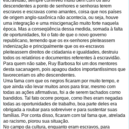
escravidão, sempre conviveu muito bem com os afro
descendentes a ponto de senhores e senhoras terem
escravos e escravas como amantes, coisa que nos países
de origem anglo-saxônica não acontecia, ou seja, houve
uma integração e uma miscigenação muito forte naquela
época. Mas a conseqüência dessa medida, somada à falta
de oportunidades, foi o fato de que o novo governo
republicano, temendo que os ex-senhores pleiteassem
indenização e principalmente que os ex-escravos
pleiteassem direitos de cidadania e igualdades, destruiu
todos os relatórios e documentos referentes à escravidão.
Para quem não sabe, Ruy Barbosa foi um dos mentores
desta sacanagem, pois apagou dados importantíssimos que
favoreceriam os afro descendentes.
Uma fama com que os negros ficaram por muito tempo, e
que ainda vão levar muitos anos para tirar, mesmo com
todas as ações afirmativas, foi a de serem tachados como
bandidos. Tal fato ocorre porque, como lhes eram negadas
todas as oportunidades de trabalho, boa parte deles era
obrigada a roubar para sobreviver e para sustentar suas
famílias. Por conta disso, ficaram com tal fama que, atrelada
ao racismo, piorou sua situação.
No campo da cultura, enquanto eram escravos, para