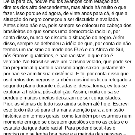
De lá para cá, houve muitos avanços com relação aos
direitos dos afro descendentes, mas ainda há muito o que
fazer. Isso porque só agora, de vinte anos para cá, é que a
situação do negro começou a ser discutida e avaliada.
Antes disso não era, pois sempre se colocou na cabeça dos
brasileiros de que somos uma democracia racial e, por
conta disso, nunca se discutiu a situação do negro. Além
disso, sempre se defendeu a idéia de que, por conta de não
termos um racismo ao modo dos EUA e da África do Sul,
nós éramos igualitários, e não racistas, o que não é
verdade. No Brasil se vive um racismo velado, que pode ser
tão prejudicial quanto o racismo anglo-saxão, justamente
por não se admitir sua existência. E foi por conta disso que
os direitos dos negros e também dos índios ficou relegado a
segundo plano durante décadas e, dessa forma, evitou-se
explorar a história pós-abolição. Assim, muita coisa se
perdeu e muitos direitos deixaram de ser conquistados.
Pior: as vítimas de tudo isso ainda sofrem até hoje. Escrevi
este texto não só para chamar a atenção para a omissão
histórica em termos gerais, como também por estarmos num
momento em que se discutem questões como as cotas e o
estatuto da igualdade racial. Para poder discuti-las é
preciso que se tenha boa base e a maioria das pessoas –