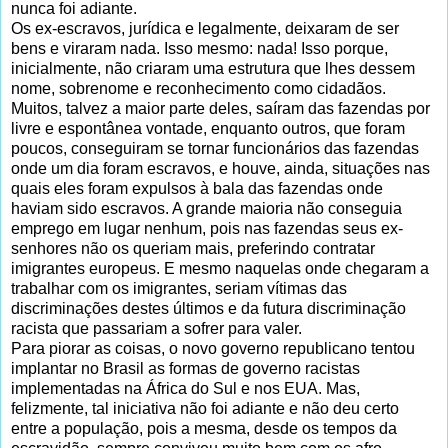
nunca foi adiante.
Os ex-escravos, jurídica e legalmente, deixaram de ser
bens e viraram nada. Isso mesmo: nada! Isso porque,
inicialmente, não criaram uma estrutura que lhes dessem
nome, sobrenome e reconhecimento como cidadãos.
Muitos, talvez a maior parte deles, saíram das fazendas por
livre e espontânea vontade, enquanto outros, que foram
poucos, conseguiram se tornar funcionários das fazendas
onde um dia foram escravos, e houve, ainda, situações nas
quais eles foram expulsos à bala das fazendas onde
haviam sido escravos. A grande maioria não conseguia
emprego em lugar nenhum, pois nas fazendas seus ex-
senhores não os queriam mais, preferindo contratar
imigrantes europeus. E mesmo naquelas onde chegaram a
trabalhar com os imigrantes, seriam vítimas das
discriminações destes últimos e da futura discriminação
racista que passariam a sofrer para valer.
Para piorar as coisas, o novo governo republicano tentou
implantar no Brasil as formas de governo racistas
implementadas na África do Sul e nos EUA. Mas,
felizmente, tal iniciativa não foi adiante e não deu certo
entre a população, pois a mesma, desde os tempos da