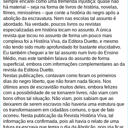
sempre encarei como uma tremenda injustiça: quase não
há material – seja na forma de livros de história, novelas,
filmes, minisséries – que conte a história do negro após a
abolição da escravatura. Nem nas escolas tal assunto é
abordado. Na verdade, poucos livros ou revistas
especializadas em história tocam no assunto. A única
revista que tocou no assunto de forma um pouco mais
complexa foi a História Viva, da Editora Duetto, e mesmo
não tendo sido muito aprofundado foi bastante elucidativo.
Eu também cheguei a ler tal assunto num livro do Ensino
Médio, mas este também falava do assunto de forma
superficial, embora com informações complementares ao da
revista da Editora Duetto.
Nestas publicações, contavam como foram os primeiros
dias do negro liberto, que não foram nada fáceis. Nos
últimos anos de escravidão muitos deles, embora felizes
com a possibilidade de se tornarem livres, não viam com
bons olhos tal situação. Não viam, pois sabiam que ao
deixarem de serem escravos não haveria uma estrutura que
os transformassem em cidadãos comuns, o que de fato
ocorreu. Nesta publicação da Revista História Viva, tal
informação era confirmada, pois ali havia o relato de uma
futura ex-escrava que temia o dia da Abolição, pois iria ficar