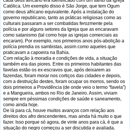
cada deus africano era identificado com um santo da Igreja
Católica. Um exemplo disso é São Jorge, que tem Ogum
como deus africano equivalente. Após a instalação do
governo republicano, tanto as práticas religiosas como as
culturais passaram a ser combatidas ferozmente pela
polícia e por alguns setores da Igreja que as encaravam
como satanismo (tal como hoje as igrejas comerciais as
encaram). Por exemplo, nos primeiros anos pós-abolição a
polícia prendia os sambistas, assim como aqueles que
praticavam a capoeira na Bahia.
Com relação à moradia e condições de vida, a situação
também era das piores. Entre os primeiros habitantes das
favelas estão os ex-escravos que, após deixarem as
fazendas, foram morar nos cortiços das cidades e depois,
com a destruição destes, foram ocupar os morros, sendo os
dois primeiros a Providência (de onde veio o termo “favela”)
e a Mangueira, ambos no Rio de Janeiro. Assim, viviam
sempre em péssimas condições de saúde e saneamento,
como ainda hoje.
De lá para cá, houve muitos avanços com relação aos
direitos dos afro descendentes, mas ainda há muito o que
fazer. Isso porque só agora, de vinte anos para cá, é que a
situação do negro começou a ser discutida e avaliada.