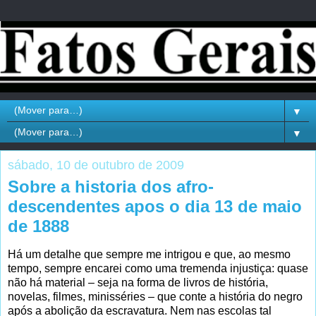
▼
▼
sábado, 10 de outubro de 2009
Sobre a historia dos afro-
descendentes apos o dia 13 de maio
de 1888
Há um detalhe que sempre me intrigou e que, ao mesmo
tempo, sempre encarei como uma tremenda injustiça: quase
não há material – seja na forma de livros de história,
novelas, filmes, minisséries – que conte a história do negro
após a abolição da escravatura. Nem nas escolas tal