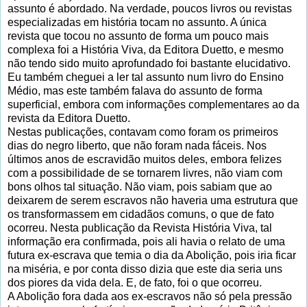
assunto é abordado. Na verdade, poucos livros ou revistas
especializadas em história tocam no assunto. A única
revista que tocou no assunto de forma um pouco mais
complexa foi a História Viva, da Editora Duetto, e mesmo
não tendo sido muito aprofundado foi bastante elucidativo.
Eu também cheguei a ler tal assunto num livro do Ensino
Médio, mas este também falava do assunto de forma
superficial, embora com informações complementares ao da
revista da Editora Duetto.
Nestas publicações, contavam como foram os primeiros
dias do negro liberto, que não foram nada fáceis. Nos
últimos anos de escravidão muitos deles, embora felizes
com a possibilidade de se tornarem livres, não viam com
bons olhos tal situação. Não viam, pois sabiam que ao
deixarem de serem escravos não haveria uma estrutura que
os transformassem em cidadãos comuns, o que de fato
ocorreu. Nesta publicação da Revista História Viva, tal
informação era confirmada, pois ali havia o relato de uma
futura ex-escrava que temia o dia da Abolição, pois iria ficar
na miséria, e por conta disso dizia que este dia seria uns
dos piores da vida dela. E, de fato, foi o que ocorreu.
A Abolição fora dada aos ex-escravos não só pela pressão