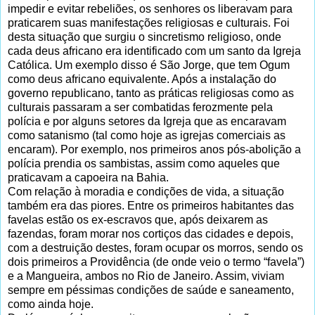
impedir e evitar rebeliões, os senhores os liberavam para
praticarem suas manifestações religiosas e culturais. Foi
desta situação que surgiu o sincretismo religioso, onde
cada deus africano era identificado com um santo da Igreja
Católica. Um exemplo disso é São Jorge, que tem Ogum
como deus africano equivalente. Após a instalação do
governo republicano, tanto as práticas religiosas como as
culturais passaram a ser combatidas ferozmente pela
polícia e por alguns setores da Igreja que as encaravam
como satanismo (tal como hoje as igrejas comerciais as
encaram). Por exemplo, nos primeiros anos pós-abolição a
polícia prendia os sambistas, assim como aqueles que
praticavam a capoeira na Bahia.
Com relação à moradia e condições de vida, a situação
também era das piores. Entre os primeiros habitantes das
favelas estão os ex-escravos que, após deixarem as
fazendas, foram morar nos cortiços das cidades e depois,
com a destruição destes, foram ocupar os morros, sendo os
dois primeiros a Providência (de onde veio o termo “favela”)
e a Mangueira, ambos no Rio de Janeiro. Assim, viviam
sempre em péssimas condições de saúde e saneamento,
como ainda hoje.