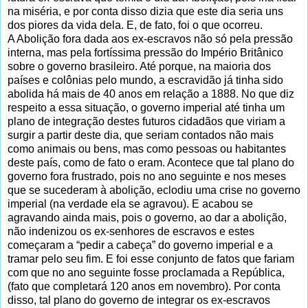
na miséria, e por conta disso dizia que este dia seria uns
dos piores da vida dela. E, de fato, foi o que ocorreu.
A Abolição fora dada aos ex-escravos não só pela pressão
interna, mas pela fortíssima pressão do Império Britânico
sobre o governo brasileiro. Até porque, na maioria dos
países e colônias pelo mundo, a escravidão já tinha sido
abolida há mais de 40 anos em relação a 1888. No que diz
respeito a essa situação, o governo imperial até tinha um
plano de integração destes futuros cidadãos que viriam a
surgir a partir deste dia, que seriam contados não mais
como animais ou bens, mas como pessoas ou habitantes
deste país, como de fato o eram. Acontece que tal plano do
governo fora frustrado, pois no ano seguinte e nos meses
que se sucederam à abolição, eclodiu uma crise no governo
imperial (na verdade ela se agravou). E acabou se
agravando ainda mais, pois o governo, ao dar a abolição,
não indenizou os ex-senhores de escravos e estes
começaram a “pedir a cabeça” do governo imperial e a
tramar pelo seu fim. E foi esse conjunto de fatos que fariam
com que no ano seguinte fosse proclamada a República,
(fato que completará 120 anos em novembro). Por conta
disso, tal plano do governo de integrar os ex-escravos