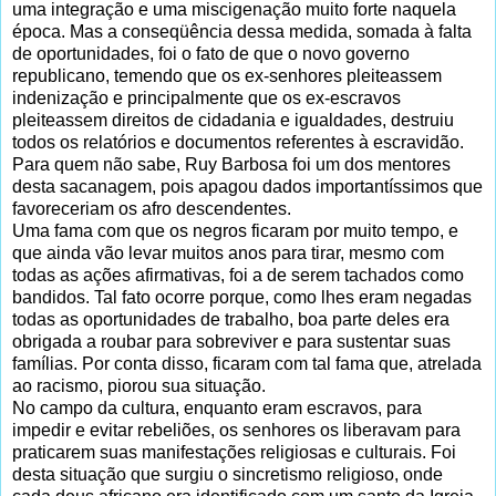
uma integração e uma miscigenação muito forte naquela
época. Mas a conseqüência dessa medida, somada à falta
de oportunidades, foi o fato de que o novo governo
republicano, temendo que os ex-senhores pleiteassem
indenização e principalmente que os ex-escravos
pleiteassem direitos de cidadania e igualdades, destruiu
todos os relatórios e documentos referentes à escravidão.
Para quem não sabe, Ruy Barbosa foi um dos mentores
desta sacanagem, pois apagou dados importantíssimos que
favoreceriam os afro descendentes.
Uma fama com que os negros ficaram por muito tempo, e
que ainda vão levar muitos anos para tirar, mesmo com
todas as ações afirmativas, foi a de serem tachados como
bandidos. Tal fato ocorre porque, como lhes eram negadas
todas as oportunidades de trabalho, boa parte deles era
obrigada a roubar para sobreviver e para sustentar suas
famílias. Por conta disso, ficaram com tal fama que, atrelada
ao racismo, piorou sua situação.
No campo da cultura, enquanto eram escravos, para
impedir e evitar rebeliões, os senhores os liberavam para
praticarem suas manifestações religiosas e culturais. Foi
desta situação que surgiu o sincretismo religioso, onde