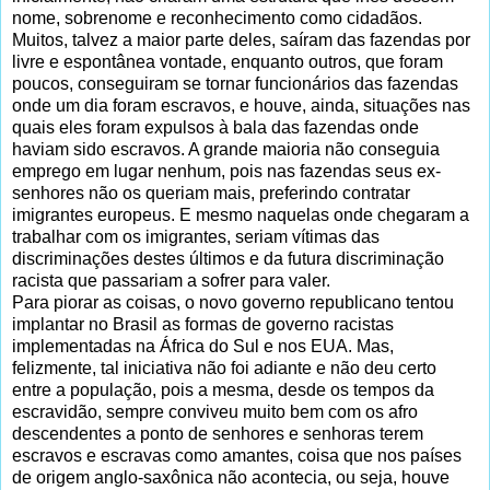
nome, sobrenome e reconhecimento como cidadãos.
Muitos, talvez a maior parte deles, saíram das fazendas por
livre e espontânea vontade, enquanto outros, que foram
poucos, conseguiram se tornar funcionários das fazendas
onde um dia foram escravos, e houve, ainda, situações nas
quais eles foram expulsos à bala das fazendas onde
haviam sido escravos. A grande maioria não conseguia
emprego em lugar nenhum, pois nas fazendas seus ex-
senhores não os queriam mais, preferindo contratar
imigrantes europeus. E mesmo naquelas onde chegaram a
trabalhar com os imigrantes, seriam vítimas das
discriminações destes últimos e da futura discriminação
racista que passariam a sofrer para valer.
Para piorar as coisas, o novo governo republicano tentou
implantar no Brasil as formas de governo racistas
implementadas na África do Sul e nos EUA. Mas,
felizmente, tal iniciativa não foi adiante e não deu certo
entre a população, pois a mesma, desde os tempos da
escravidão, sempre conviveu muito bem com os afro
descendentes a ponto de senhores e senhoras terem
escravos e escravas como amantes, coisa que nos países
de origem anglo-saxônica não acontecia, ou seja, houve