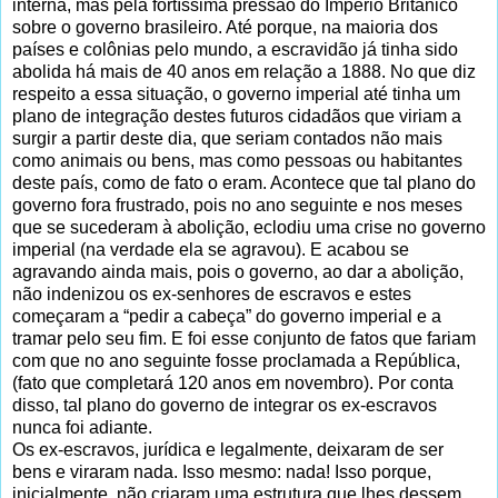
interna, mas pela fortíssima pressão do Império Britânico
sobre o governo brasileiro. Até porque, na maioria dos
países e colônias pelo mundo, a escravidão já tinha sido
abolida há mais de 40 anos em relação a 1888. No que diz
respeito a essa situação, o governo imperial até tinha um
plano de integração destes futuros cidadãos que viriam a
surgir a partir deste dia, que seriam contados não mais
como animais ou bens, mas como pessoas ou habitantes
deste país, como de fato o eram. Acontece que tal plano do
governo fora frustrado, pois no ano seguinte e nos meses
que se sucederam à abolição, eclodiu uma crise no governo
imperial (na verdade ela se agravou). E acabou se
agravando ainda mais, pois o governo, ao dar a abolição,
não indenizou os ex-senhores de escravos e estes
começaram a “pedir a cabeça” do governo imperial e a
tramar pelo seu fim. E foi esse conjunto de fatos que fariam
com que no ano seguinte fosse proclamada a República,
(fato que completará 120 anos em novembro). Por conta
disso, tal plano do governo de integrar os ex-escravos
nunca foi adiante.
Os ex-escravos, jurídica e legalmente, deixaram de ser
bens e viraram nada. Isso mesmo: nada! Isso porque,
inicialmente, não criaram uma estrutura que lhes dessem