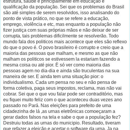
estrutura, saude e principalmente em educação e
qualificação da população. Sei que os problemas do Brasil
são até simples de serem resolvidos, isso analisando do
ponto de vista prático, no que se refere a educação,
emprego, violência e etc, mas enquanto a população não
fizer justiça com suas próprias mãos e não deixar de ser
corrupta, tais problemas dificilmente se resolverão. Todo
mundo fala dos politicos mais acontece que eles são reflexo
do que o povo é. O povo brasileiro é corrupto e creio que a
maioria das pessoas que malham, e mesmo as que não
malham os politicos se estivessem la estariam fazendo a
mesma coisa ou até pior. È só ver como maioria das
pessoas agem no dia-dia e ainda são truculentas na sua
maneira de ser. E ainda tem uma situação pior: o
individualismo. Cada um pensa no seu e não pensa de
forma coletiva, paga seus impostos, reclama, mas não vai
cobrar. Sei que o que vou falar pode ser contraditório, mas
eu fiquei muito feliz com o que aconteceu duas vezes ano
passado no Pará. Nas eleições para prefeito de uma
cidadezinha de lá ,as urnas eletrônicas comoeçaram a
gerar dados falsos na tela e sabe o que a população fez?
Destruiu todas as urnas do municipio. Resultado, tiveram
que refazer a eleição e acertar o software da urna. Ja na