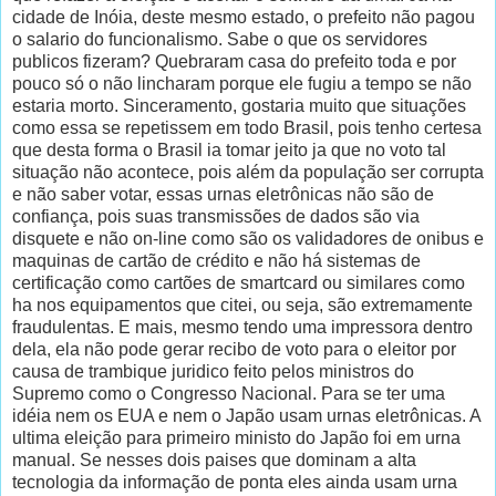
cidade de Inóia, deste mesmo estado, o prefeito não pagou
o salario do funcionalismo. Sabe o que os servidores
publicos fizeram? Quebraram casa do prefeito toda e por
pouco só o não lincharam porque ele fugiu a tempo se não
estaria morto. Sinceramento, gostaria muito que situações
como essa se repetissem em todo Brasil, pois tenho certesa
que desta forma o Brasil ia tomar jeito ja que no voto tal
situação não acontece, pois além da população ser corrupta
e não saber votar, essas urnas eletrônicas não são de
confiança, pois suas transmissões de dados são via
disquete e não on-line como são os validadores de onibus e
maquinas de cartão de crédito e não há sistemas de
certificação como cartões de smartcard ou similares como
ha nos equipamentos que citei, ou seja, são extremamente
fraudulentas. E mais, mesmo tendo uma impressora dentro
dela, ela não pode gerar recibo de voto para o eleitor por
causa de trambique juridico feito pelos ministros do
Supremo como o Congresso Nacional. Para se ter uma
idéia nem os EUA e nem o Japão usam urnas eletrônicas. A
ultima eleição para primeiro ministo do Japão foi em urna
manual. Se nesses dois paises que dominam a alta
tecnologia da informação de ponta eles ainda usam urna