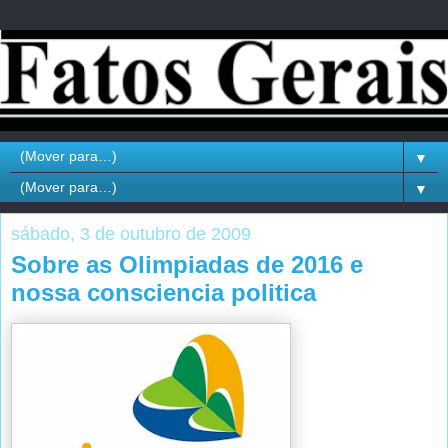
▼
▼
sábado, 3 de outubro de 2009
Sobre as Olimpiadas de 2016 e
nossa consciencia politica