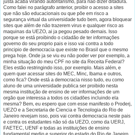
justa acaba virando autoritarismo, para não dizer ditadura.
Como falei no parágrafo anterior, proibir o acesso a sites
que não são educacionais ou que põe em risco a
segurança virtual da universidade tudo bem, agora bloquear
sites que além de não trazerem virus e qualquer risco as
maquinas da UEZO, ai ja pegou pesado demais. Isso
porque se está proibindo o cidadão de ter informações
governo do seu proprio pais e isso vai contra a todo
principio de democracia que existe no Brasil que o mesmo
prega hoje. Onde ja se viu eu não poder ver por exemplo, a
minha situação do meu CPF no site da Receita Federal?
Eles estão restringindo isso, por exemplo. Mais além, e
quem quer acessar sites do MEC, Minc, Ibama e outros,
como fica? Onde está a democracia nisso tudo, eu como
aluno de uma universidade publica ser proibido nesta
mesma institução de ensino de ver informações de um
orgão que interessa a todos os cidadões incluindo ela
mesma? Bem, eu espero que com esse manifesto o Proderj,
UEZO e a Secretaria de Ciencia e Tecnologia do Rio de
Janeiro revejam isso, pois vai contra democracia neste pais
e contra os estudantes não só da UEZO, como da UERJ,
FAETEC, UENF e todas as instituições de ensino
fundamental medio e superior do estado do Rio de Janeiro