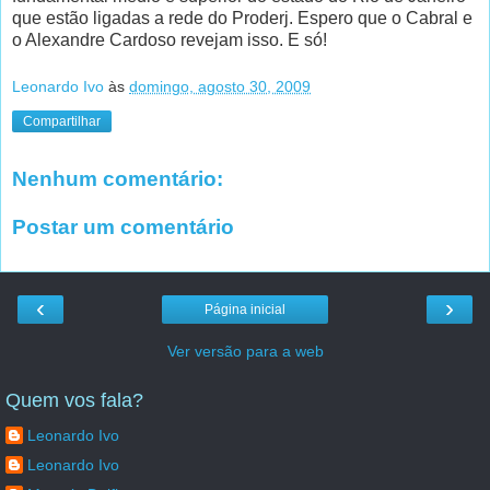
que estão ligadas a rede do Proderj. Espero que o Cabral e
o Alexandre Cardoso revejam isso. E só!
Leonardo Ivo
às
domingo, agosto 30, 2009
Compartilhar
Nenhum comentário:
Postar um comentário
‹
›
Página inicial
Ver versão para a web
Quem vos fala?
Leonardo Ivo
Leonardo Ivo