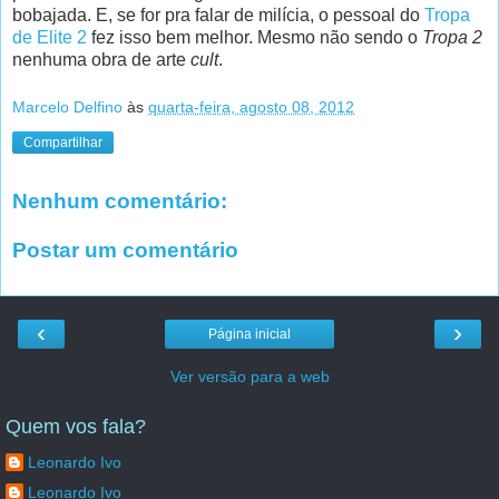
bobajada. E, se for pra falar de milícia, o pessoal do
Tropa
de Elite 2
fez isso bem melhor. Mesmo não sendo o
Tropa 2
nenhuma obra de arte
cult
.
Marcelo Delfino
às
quarta-feira, agosto 08, 2012
Compartilhar
Nenhum comentário:
Postar um comentário
‹
›
Página inicial
Ver versão para a web
Quem vos fala?
Leonardo Ivo
Leonardo Ivo