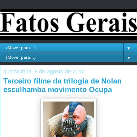
▼
▼
quarta-feira, 8 de agosto de 2012
Terceiro filme da trilogia de Nolan
esculhamba movimento Ocupa