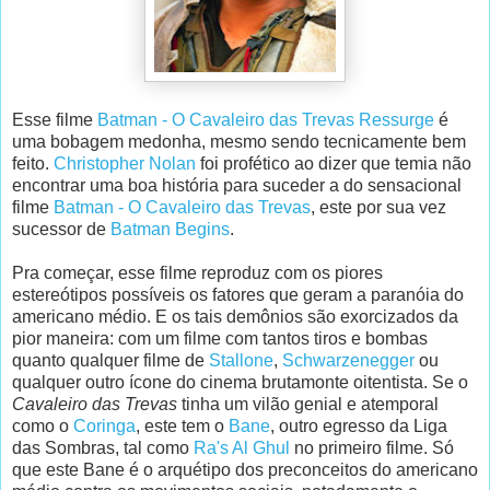
Esse filme
Batman - O Cavaleiro das Trevas Ressurge
é
uma bobagem medonha, mesmo sendo tecnicamente bem
feito.
Christopher Nolan
foi profético ao dizer que temia não
encontrar uma boa história para suceder a do sensacional
filme
Batman - O Cavaleiro das Trevas
, este por sua vez
sucessor de
Batman Begins
.
Pra começar, esse filme reproduz com os piores
estereótipos possíveis os fatores que geram a paranóia do
americano médio. E os tais demônios são exorcizados da
pior maneira: com um filme com tantos tiros e bombas
quanto qualquer filme de
Stallone
,
Schwarzenegger
ou
qualquer outro ícone do cinema brutamonte oitentista. Se o
Cavaleiro das Trevas
tinha um vilão genial e atemporal
como o
Coringa
, este tem o
Bane
, outro egresso da Liga
das Sombras, tal como
Ra's Al Ghul
no primeiro filme. Só
que este Bane é o arquétipo dos preconceitos do americano