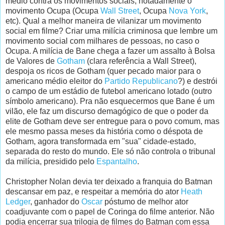
médio contra os movimentos sociais, notadamente o
movimento Ocupa (Ocupa
Wall Street
, Ocupa
Nova York
,
etc). Qual a melhor maneira de vilanizar um movimento
social em filme? Criar uma milícia criminosa que lembre um
movimento social com milhares de pessoas, no caso o
Ocupa. A milícia de Bane chega a fazer um assalto à Bolsa
de Valores de
Gotham
(clara referência a Wall Street),
despoja os ricos de Gotham (quer pecado maior para o
americano médio eleitor do
Partido Republicano
?) e destrói
o campo de um estádio de futebol americano lotado (outro
símbolo americano). Pra não esquecermos que Bane é um
vilão, ele faz um discurso demagógico de que o poder da
elite de Gotham deve ser entregue para o povo comum, mas
ele mesmo passa meses da história como o déspota de
Gotham, agora transformada em "sua" cidade-estado,
separada do resto do mundo. Ele só não controla o tribunal
da milícia, presidido pelo
Espantalho
.
Christopher Nolan devia ter deixado a franquia do Batman
descansar em paz, e respeitar a memória do ator
Heath
Ledger
, ganhador do
Oscar
póstumo de melhor ator
coadjuvante com o papel de Coringa do filme anterior. Não
podia encerrar sua trilogia de filmes do Batman com essa