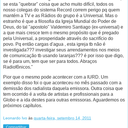
se esta "quebrar" coisa que acho muito difícil, todos os
nosso colegas do sistema Record correm perigo pq quem
mantém a TV e as Rádios do grupo é a Universal. Mas o
estranho é que a filosofia da Igreja Mundial do Poder de
Deus, do tal "apostolo" Valdemiro Santiago (ex-universal) e
a que mais cresce tem o mesmo propósito que é pregado
pela Universal, a prosperidade através do sacrifício do
povo. Pq então cargas d'agua , esta igreja tb não é
investigada??? investigar seus arrendamentos nos meios
de comunicação tb usando laranjas??? é por isso que digo,
se é para um, tem que ser para todos. Abraços
Radiofônicos."
Pior que o mesmo pode acontecer com a IURD. Um
exemplo disso foi o que aconteceu no mês passado com a
demissão dos radialista daquela emissora. Outra coisa que
tem ocorrido é a volta de artistas e profissionais para a
Globo e a ida destes para outras emissoras. Aguardemos os
próximos capítulos.
Leonardo Ivo
às
quarta-feira, setembro 14, 2011
Compartilhar