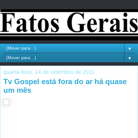
▼
▼
quarta-feira, 14 de setembro de 2011
Tv Gospel está fora do ar há quase
um mês